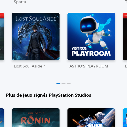
Sparta
T
Lost Soul Aside™
ASTRO'S PLAYROOM
Plus de jeux signés PlayStation Studios