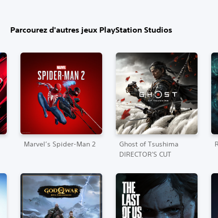
Parcourez d'autres jeux PlayStation Studios
Marvel’s Spider-Man 2
Ghost of Tsushima
R
DIRECTOR'S CUT