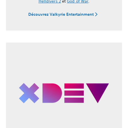
Helldivers 2
et
God of War
.
Découvrez Valkyrie Entertainment