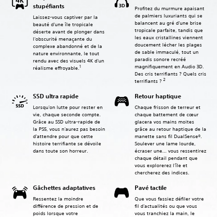
stupéfiants
Profitez du murmure apaisant
de palmiers luxuriants qui se
Laissez-vous captiver par la
balancent au gré d'une brise
beauté d'une île tropicale
tropicale parfaite, tandis que
déserte avant de plonger dans
les eaux cristallines viennent
l'obscurité menaçante du
doucement lécher les plages
complexe abandonné et de la
de sable immaculé, tout un
nature environnante, le tout
paradis sonore recréé
rendu avec des visuels 4K d'un
magnifiquement en Audio 3D.
1
réalisme effroyable.
Des cris terrifiants ? Quels cris
2
terrifiants ?
SSD ultra rapide
Retour haptique
Lorsqu'on lutte pour rester en
Chaque frisson de terreur et
vie, chaque seconde compte.
chaque battement de cœur
Grâce au SSD ultra-rapide de
glacera vos mains moites
la PS5, vous n'aurez pas besoin
grâce au retour haptique de la
d'attendre pour que cette
manette sans fil DualSense®.
histoire terrifiante se dévoile
Soulever une lame lourde,
dans toute son horreur.
écraser une... vous ressentirez
chaque détail pendant que
vous explorerez l'île et
chercherez des indices.
Gâchettes adaptatives
Pavé tactile
Ressentez la moindre
Que vous fassiez défiler votre
différence de pression et de
fil d'actualités ou que vous
poids lorsque votre
vous tranchiez la main, le