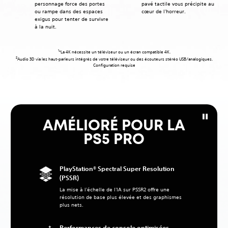
personnage force des portes
pavé tactile vous précipite au
ou rampe dans des espaces
cœur de l'horreur.
exigus pour tenter de survivre
à la nuit.
1
*La 4K nécessite un téléviseur ou un écran compatible 4K.
2
Audio 3D via les haut-parleurs intégrés de votre téléviseur ou des écouteurs stéréo USB/analogiques.
Configuration requise
AMÉLIORÉ POUR LA
PS5 PRO
PlayStation® Spectral Super Resolution
(PSSR)
La mise à l'échelle de l'IA sur PSSR2 offre une
résolution de base plus élevée et des graphismes
plus nets.
Performances de console optimisées