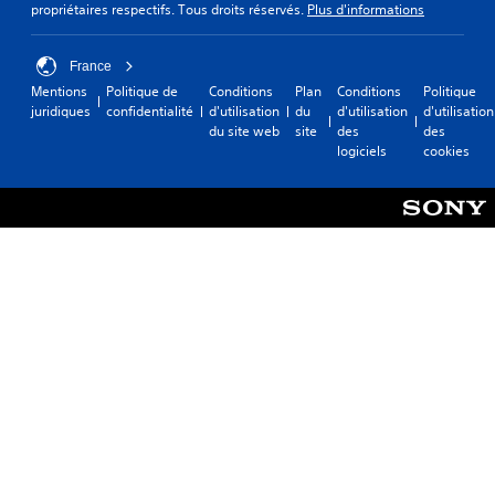
propriétaires respectifs. Tous droits réservés.
Plus d'informations
France
Mentions
Politique de
Conditions
Plan
Conditions
Politique
juridiques
confidentialité
d'utilisation
du
d'utilisation
d'utilisation
du site web
site
des
des
logiciels
cookies