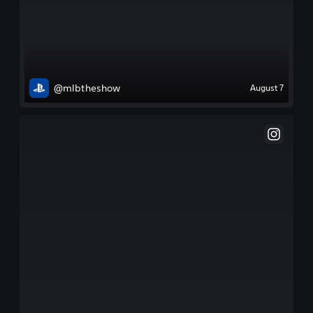
@mlbtheshow
August 7