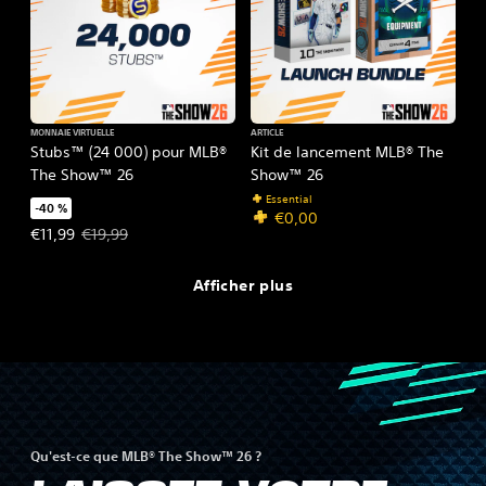
MONNAIE VIRTUELLE
ARTICLE
Stubs™ (24 000) pour MLB®
Kit de lancement MLB® The
The Show™ 26
Show™ 26
Essential
-40 %
€0,00
Prix de l'offre : €11,99 Prix initial : €19,99
€11,99
€19,99
Afficher plus
Qu'est-ce que MLB® The Show™ 26 ?