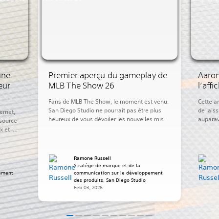
une
Premier aperçu du gameplay de
Aaron
eur
MLB The Show 26
l’aff
Fans de MLB The Show, le moment est venu.
Cette a
San Diego Studio ne pourrait pas être plus
de lais
ternet,
heureux de vous dévoiler les nouvelles mises
auparav
 source
à jour que nous vous réservons pour MLB The
matchs,
x et la
Show 26. Cette année, en plus d’un contrôle
commenc
accru et d’une immersion supérieure, nous
par la 
proposons encore plus d’action sur le terrain
quotidi
erté au
Ramone Russell
et en […]
une car
ine.
Stratège de marque et de la
Cette m
rnaux et
pement
communication sur le développement
des produits, San Diego Studio
é au […]
Feb 03, 2026