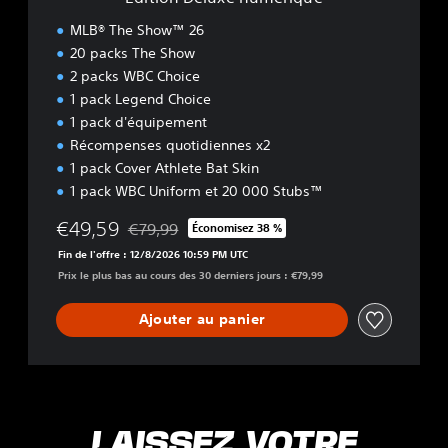
n
u
MLB® The Show™ 26
m
20 packs The Show
é
2 packs WBC Choice
r
i
1 pack Legend Choice
q
1 pack d'équipement
u
Récompenses quotidiennes x2
e
1 pack Cover Athlete Bat Skin
1 pack WBC Uniform et 20 000 Stubs™
€49,59
€79,99
Économisez 38 %
Remise par rapport au prix d'origine de €79,99
Fin de l'offre : 12/8/2026 10:59 PM UTC
Prix le plus bas au cours des 30 derniers jours : €79,99
Ajouter au panier
LAISSEZ VOTRE