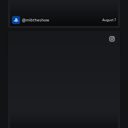
@mlbtheshow
August 7