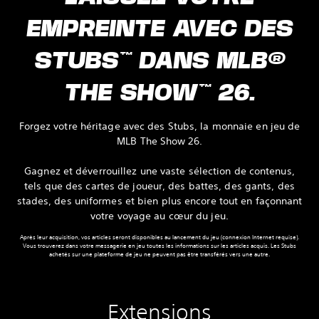
EMPREINTE AVEC DES
STUBS™ DANS MLB®
THE SHOW™ 26.
Forgez votre héritage avec des Stubs, la monnaie en jeu de
MLB The Show 26.
Gagnez et déverrouillez une vaste sélection de contenus,
tels que des cartes de joueur, des battes, des gants, des
stades, des uniformes et bien plus encore tout en façonnant
votre voyage au cœur du jeu.
Après leur acquisition, vos articles seront disponibles au lancement du jeu (connexion Internet requise).
Vous trouverez dans votre messagerie en jeu toutes les informations sur les articles acquis. Les Stubs
achetés sur une plateforme de jeu ne peuvent pas être transférés vers une autre.
Extensions