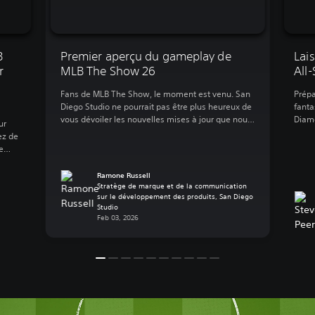
B
Premier aperçu du gameplay de
Lais
r
MLB The Show 26
All
Fans de MLB The Show, le moment est venu. San
Prépa
Diego Studio ne pourrait pas être plus heureux de
fanta
vous dévoiler les nouvelles mises à jour que nous
Diamo
ur
vous réservons pour MLB The Show 26. Cette
Momen
ez de
année, en plus d’un contrôle accru et d’une
mettr
e
immersion supérieure, nous proposons encore
strat
les 1
plus d’action sur le terrain et en […]
Star 
ce à
Ramone Russell
marqu
Stratège de marque et de la communication
MLB
sur le développement des produits, San Diego
s des
Studio
Feb 03, 2026