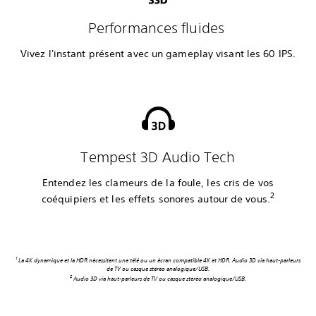
Performances fluides
Vivez l'instant présent avec un gameplay visant les 60 IPS.
Tempest 3D Audio Tech
Entendez les clameurs de la foule, les cris de vos
2
coéquipiers et les effets sonores autour de vous.
1
La 4K dynamique et la HDR nécessitent une télé ou un écran compatible 4K et HDR. Audio 3D via haut-parleurs
de TV ou casque stéréo analogique/USB.
2
Audio 3D via haut-parleurs de TV ou casque stéréo analogique/USB.