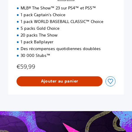
e
MLB® The Show™ 23 sur PS4™ et PS5™
D
e
1 pack Captain's Choice
l
1 pack WORLD BASEBALL CLASSIC™ Choice
u
5 packs Gold Choice
x
20 packs The Show
e
1 pack Ballplayer
Des récompenses quotidiennes doublées
30 000 Stubs™
€59,99
Ajouter au panier