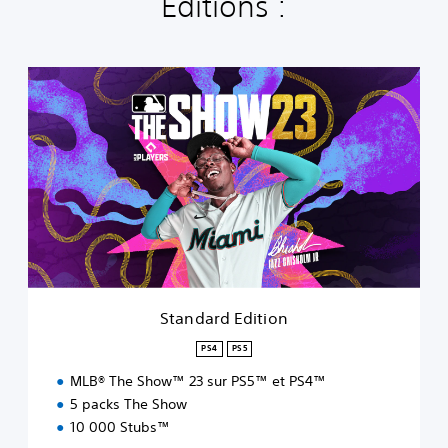
Éditions :
S
t
a
n
d
a
r
d
E
d
i
t
i
Standard Edition
o
n
PS4
PS5
MLB® The Show™ 23 sur PS5™ et PS4™
5 packs The Show
10 000 Stubs™