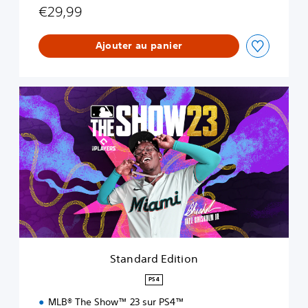
€29,99
Ajouter au panier
S
t
a
n
d
a
r
d
E
d
i
t
i
Standard Edition
o
n
PS4
MLB® The Show™ 23 sur PS4™