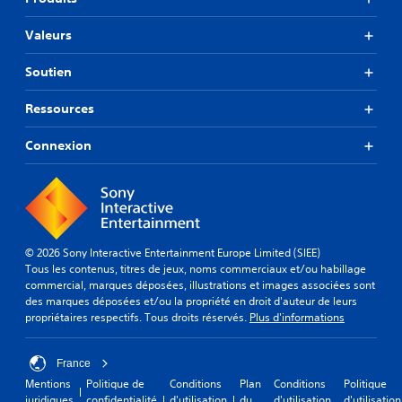
Valeurs
Soutien
Ressources
Connexion
© 2026 Sony Interactive Entertainment Europe Limited (SIEE)
Tous les contenus, titres de jeux, noms commerciaux et/ou habillage
commercial, marques déposées, illustrations et images associées sont
des marques déposées et/ou la propriété en droit d'auteur de leurs
propriétaires respectifs. Tous droits réservés.
Plus d'informations
France
Mentions
Politique de
Conditions
Plan
Conditions
Politique
juridiques
confidentialité
d'utilisation
du
d'utilisation
d'utilisation