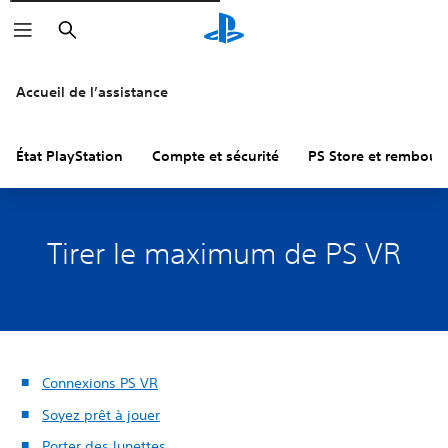
Rechercher
Accueil de l’assistance
État PlayStation
Compte et sécurité
PS Store et rembou
Tirer le maximum de PS VR
Connexions PS VR
Soyez prêt à jouer
Porter des lunettes