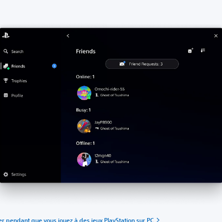
r pendant que vous jouez à des jeux PlayStation sur PC