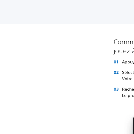
Commen
jouez 
Appuye
Sélec
Votre 
Recher
Le pro