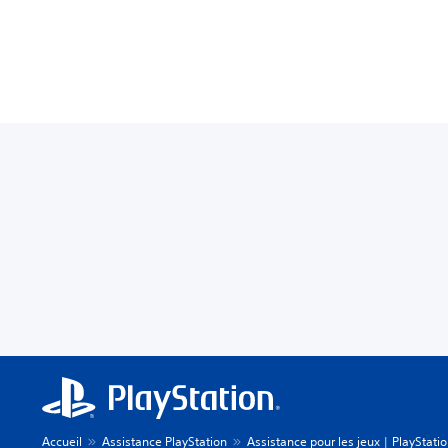
Accueil
Assistance PlayStation
Assistance pour les jeux | PlayStati