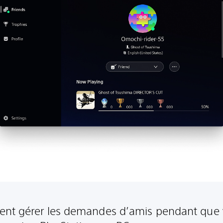
t gérer les demandes d’amis pendant que