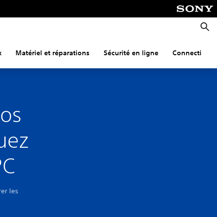
Reche
x
Matériel et réparations
Sécurité en ligne
Connectivité
vos
uez
PC
er les