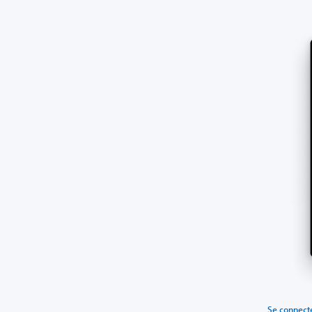
Se connecte