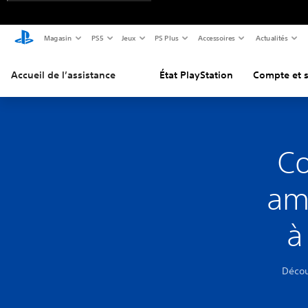
Magasin
PS5
Jeux
PS Plus
Accessoires
Actualités
Accueil de l’assistance
État PlayStation
Compte et s
Co
am
à
Décou