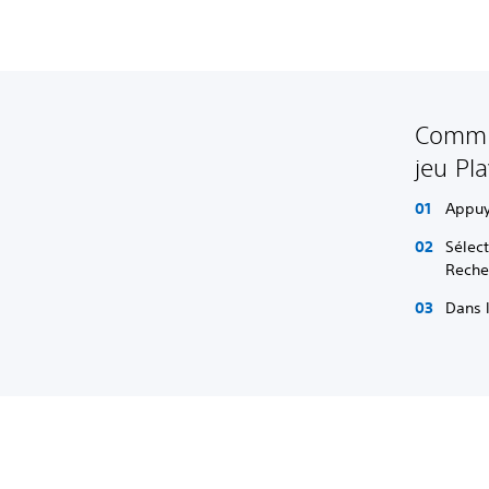
Commen
jeu Pl
Appuye
Sélec
Recher
Dans l