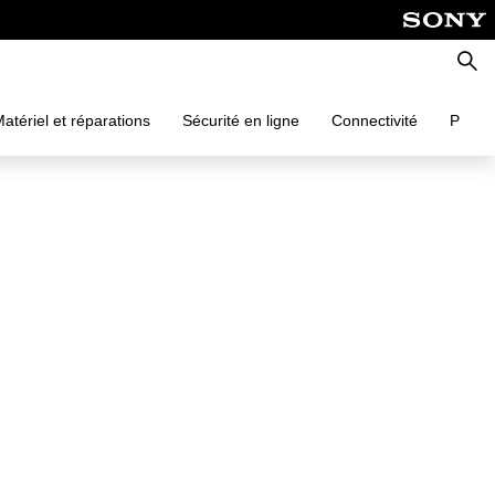
Reche
atériel et réparations
Sécurité en ligne
Connectivité
PC