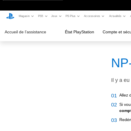
Magasin
PS5
Jeux
PS Plus
Accessoires
Actualités
Accueil de l’assistance
État PlayStation
Compte et sécu
NP
Il y a e
Allez
Si vou
comp
Redém