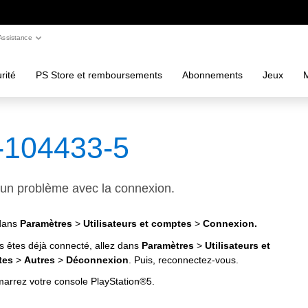
Assistance
rité
PS Store et remboursements
Abonnements
Jeux
M
-104433-5
u un problème avec la connexion.
 dans
Paramètres
>
Utilisateurs et comptes
>
Connexion.
s êtes déjà connecté, allez dans
Paramètres
>
Utilisateurs et
tes
>
Autres
>
Déconnexion
. Puis, reconnectez-vous.
arrez votre console PlayStation®5.