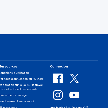
Ressources
Connexion
Conditions d’utilisation
Politique d'annulation du PS Store
Déclaration sur la Loi sur le travail
forcé et le travail des enfants
Classements par âge
Avertissement sur la santé
Développeurs
Application PlayStation (iOS)