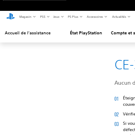
Magasin
PS5
Jeux
PS Plus
Accessoires
Actualités
Accueil de l’assistance
État PlayStation
Compte et s
CE-
Aucun d
Éteign
couve
Vérifi
Si vo
défect