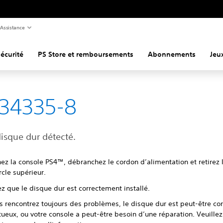
Assistance
écurité
PS Store et remboursements
Abonnements
Jeu
34335-8
isque dur détecté.
ez la console PS4™, débranchez le cordon d’alimentation et retirez 
rcle supérieur.
ez que le disque dur est correctement installé.
us rencontrez toujours des problèmes, le disque dur est peut-être c
ueux, ou votre console a peut-être besoin d’une réparation. Veuille