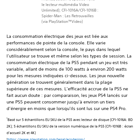
le lecteur multimédia Video
Unlimited); CFI-1016A/CFI-1016B :
Spider-Man : Les Retrouvailles
(via PlayStation™Video)
La consommation électrique des jeux est liée aux
performances de pointe de la console. Elle varie
considérablement selon la console, le pays dans lequel
l’utilisateur se trouve et même selon les types de session. La
consommation électrique de la PS5 pendant un jeu est très
variable, allant de moins de 100 watts à environ 200 watts
pour les mesures indiquées ci-dessous. Les jeux nouvelle
génération se trouvent généralement dans la plage
supérieure de ces mesures. L’efficacité accrue de la PS5 ne
fait aucun doute : par comparaison, les jeux PS4 lancés sur
une PS5 peuvent consommer jusqu’à environ un tiers
d’énergie en moins que lorsqu’ils sont lus sur une PS4 Pro.
Basé sur 5 échantillons EU SKU de la PS5 avec lecteur de disque (CFI-1016A: BD
1
2K); 5 échantillons EU SKU de la version numérique de la PS5 (CFI-1016B : écran
d’accueil 2K et 4K)
https://www.playstation.com/legal/ecodesign/
2