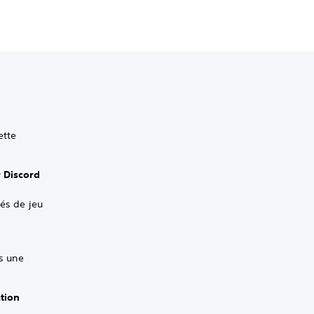
ette
r Discord
tés de jeu
ns une
ation