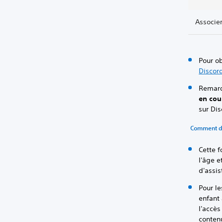
Associer
Pour ob
Discor
Remarq
en co
sur Dis
Comment déf
Cette f
l'âge e
d'assi
Pour le
enfant 
l'accès
contenu