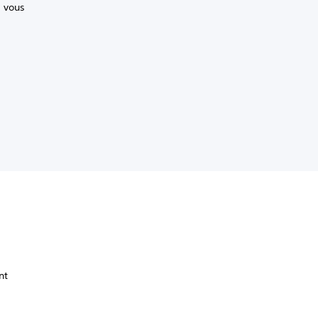
, vous
nt