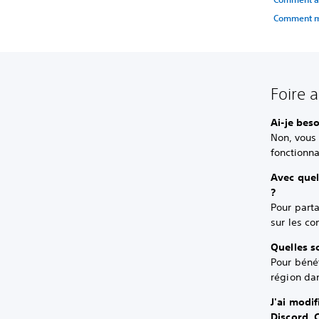
Comment ma
Foire 
Ai-je bes
Non, vous 
fonctionna
Avec quel
?
Pour parta
sur les co
Quelles s
Pour bénéf
région dan
J'ai modif
Discord. 