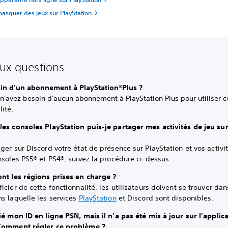
squer des jeux sur PlayStation
aux questions
oin d'un abonnement à PlayStation®Plus ?
n'avez besoin d'aucun abonnement à PlayStation Plus pour utiliser c
lité.
les consoles PlayStation puis-je partager mes activités de jeu su
ger sur Discord votre état de présence sur PlayStation et vos activi
nsoles PS5® et PS4®, suivez la procédure ci-dessus.
ont les régions prises en charge ?
icier de cette fonctionnalité, les utilisateurs doivent se trouver da
s laquelle les services
PlayStation
et Discord sont disponibles.
ié mon ID en ligne PSN, mais il n'a pas été mis à jour sur l'applic
Comment régler ce problème ?