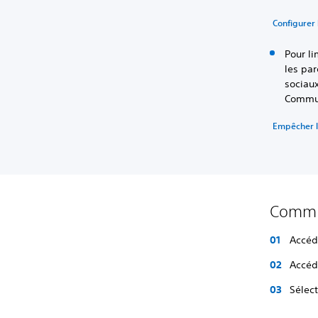
Configurer 
Pour li
les par
sociau
Communi
Empêcher l
Commen
Accé
Accéd
Sélec