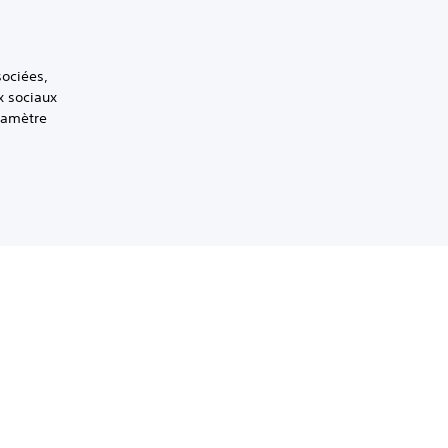
sociées,
x sociaux
ramètre