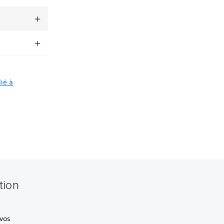
dié à
tion
 vos