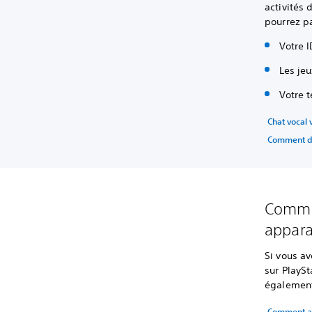
activités 
pourrez pa
Votre I
Les jeu
Votre 
Chat vocal 
Comment déf
Commen
appara
Si vous av
sur PlaySt
également
Comment ap