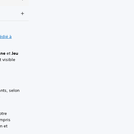
dédié à
igne
et
Jeu
t visible
nts, selon
e
otre
ompris
n et