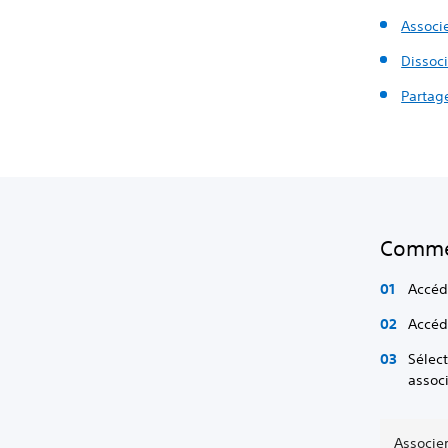
Associ
Dissoc
Partage
Commen
Accé
Accé
Sélec
assoc
Associe