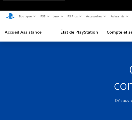
Boutique
PS5
Jeux
PS Plus
Accessoires
Actualités
Accueil Assistance
État de PlayStation
Compte et sé
com
Découvre