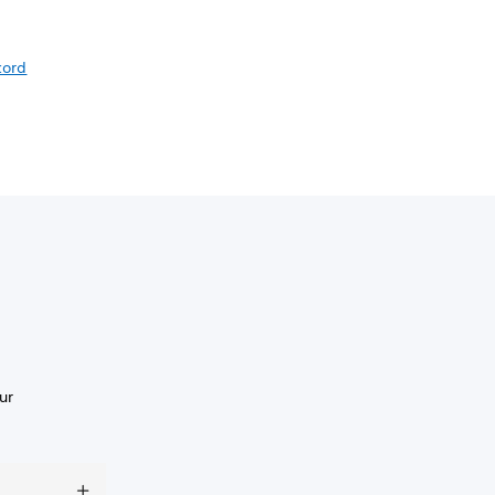
cord
ur