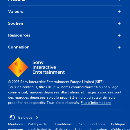
Valeurs
Soutien
Ressources
Connexion
© 2026 Sony Interactive Entertainment Europe Limited (SIEE)
Tous les contenus, titres de jeux, noms commerciaux et/ou habillage
commercial, marques déposées, illustrations et images associées sont
des marques déposées et/ou la propriété en droit d'auteur de leurs
propriétaires respectifs. Tous droits réservés.
Plus d'informations
Belgique
Mentions
Politique de
Conditions
Plan
Conditions
Politique
juridiques
confidentialité
d'utilisation
du
d'utilisation
d'utilisation