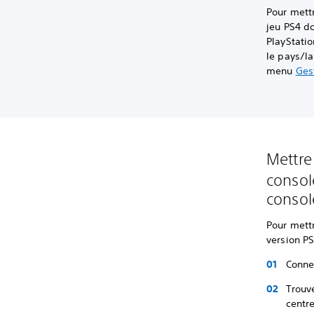
Pour mett
jeu PS4 d
PlayStatio
le pays/l
menu
Ges
Mettre
consol
consol
Pour mett
version P
Conne
Trouve
centre