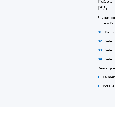
Passer
PS5
Si vous p
l'une à l'a
Depuis
Sélect
Sélec
Sélect
Remarque :
La men
Pour le