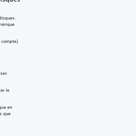
disques.
umérique
n compte).
 ses
er le
que en
is que