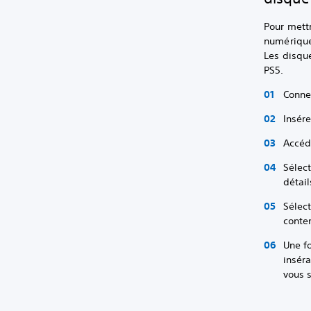
Pour mettr
numérique
Les disque
PS5.
Conne
Insére
Accéd
Sélect
détail
Sélec
conte
Une f
inséra
vous s