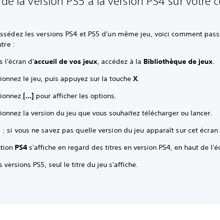
 de la version PS5 à la version PS4 sur votre 
ossédez les versions PS4 et PS5 d'un même jeu, voici comment pass
utre :
 l'écran d'
accueil de vos jeux
, accédez à la
Bibliothèque de jeux
.
ionnez le jeu, puis appuyez sur la touche
X
.
tionnez
[...]
pour afficher les options.
ionnez la version du jeu que vous souhaitez télécharger ou lancer.
 si vous ne savez pas quelle version du jeu apparaît sur cet écran 
tion
PS4
s'affiche en regard des titres en version PS4, en haut de l'é
s versions PS5, seul le titre du jeu s'affiche.