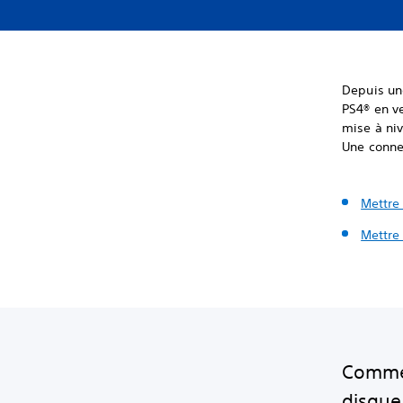
Depuis une
PS4® en ve
mise à niv
Une connex
Mettre 
Mettre
Commen
disque