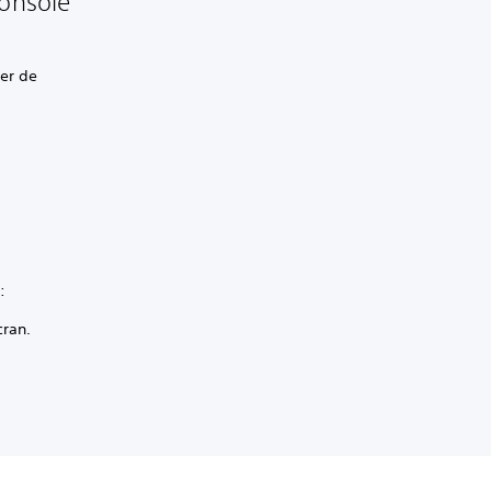
console
er de
:
cran.