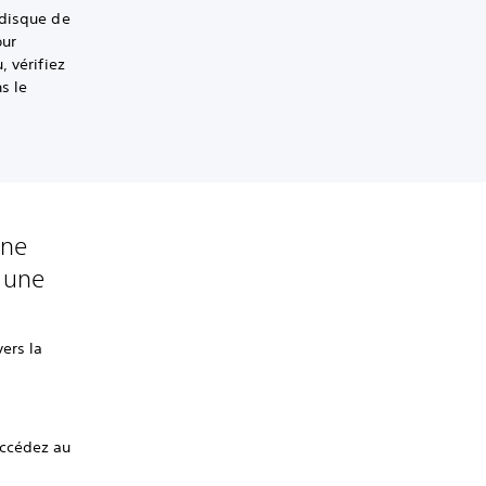
 disque de
our
, vérifiez
s le
une
r une
ers la
accédez au