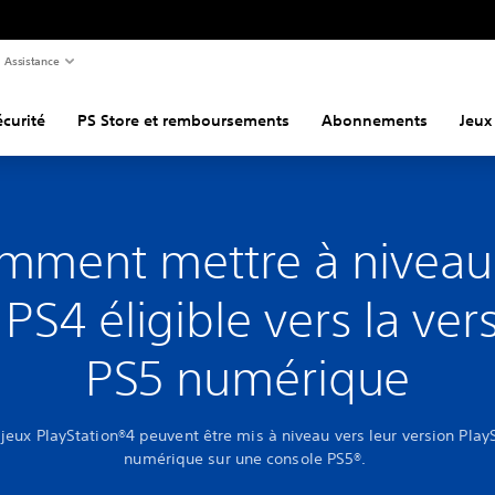
Assistance
curité
PS Store et remboursements
Abonnements
Jeux
mment mettre à niveau
 PS4 éligible vers la ver
PS5 numérique
 jeux PlayStation®4 peuvent être mis à niveau vers leur version Play
numérique sur une console PS5®.