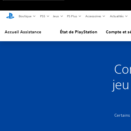
Boutique
PS5
Jeux
PS Plus
Accessoires
Actualités
Accueil Assistance
État de PlayStation
Compte et sé
Co
jeu
Certains