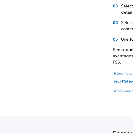
Sélect
détail
Sélec
conte
Une f
Remarque
avantages 
PS5.
Gérer l'es
Jeux PS4 jo
Améliorer d