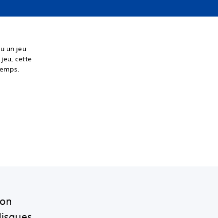
au un jeu
jeu, cette
 temps.
ion
disques