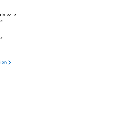
rimez le
e.
>
tion