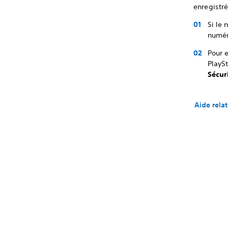
enregistr
Si le
numér
Pour 
PlayS
Sécur
Aide rela