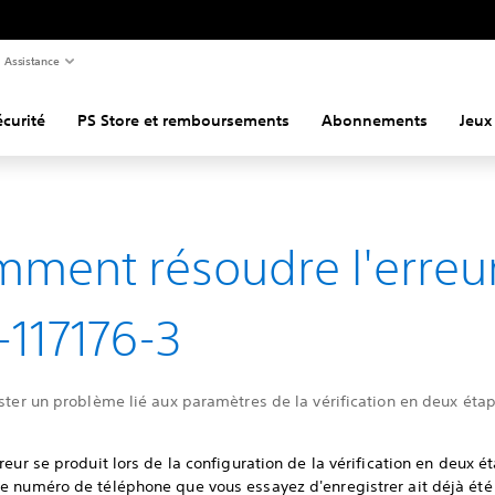
Assistance
curité
PS Store et remboursements
Abonnements
Jeux
ment résoudre l'erreu
117176-3
ister un problème lié aux paramètres de la vérification en deux éta
rreur se produit lors de la configuration de la vérification en deux ét
le numéro de téléphone que vous essayez d'enregistrer ait déjà été