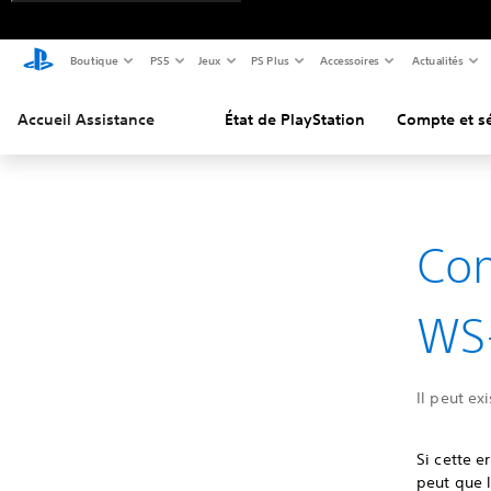
Boutique
PS5
Jeux
PS Plus
Accessoires
Actualités
Accueil Assistance
État de PlayStation
Compte et sé
Com
WS-
Il peut ex
Si cette e
peut que 