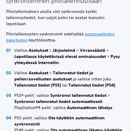
synkronoiminen pilvitallennustilaan
Pilvitallennuksen avulla voit synkronoida kaikki
tallennustiedot, kun suljet pelin tai asetat konsolin
lepotilaan.
Pilvitallennusten synkronointi edellyttää
automaattisten
päivitysten
käyttöönottoa.
Valitse
Asetukset
>
Järjestelmä
>
Virransäästö
>
Lepotilassa käytettävissä olevat ominaisuudet
>
Pysy
yhteydessä Internetiin
.
Valitse
Asetukset
>
Tallennetut tiedot ja
pelien/sovellusten asetukset
ja valitse sitten joko
Tallennetut tiedot (PS5)
tai
Tallennetut tiedot (PS4)
.
PS5®-pelit: valitse
Synkronoi tallennetut tiedot
>
Synkronoi tallennetut tiedot automaattisesti
.
PlayStation®4-pelit: valitse
Automaattinen lähetys
.
PS5-pelit: valitse
Ota käyttöön automaattinen
synkronointi
.
PS4®-pelit: valitse
Ota automaattinen lähetys käyttöön
.