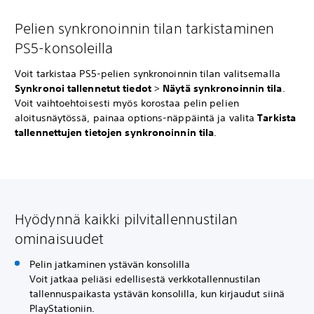
Pelien synkronoinnin tilan tarkistaminen
PS5-konsoleilla
Voit tarkistaa PS5-pelien synkronoinnin tilan valitsemalla
Synkronoi tallennetut tiedot
>
Näytä synkronoinnin tila
.
Voit vaihtoehtoisesti myös korostaa pelin pelien
aloitusnäytössä, painaa options-näppäintä ja valita
Tarkista
tallennettujen tietojen synkronoinnin tila
.
Hyödynnä kaikki pilvitallennustilan
ominaisuudet
Pelin jatkaminen ystävän konsolilla
Voit jatkaa peliäsi edellisestä verkkotallennustilan
tallennuspaikasta ystävän konsolilla, kun kirjaudut siinä
PlayStationiin.