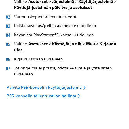
Valitse
Asetukset
>
Järjestelmä
>
Käyttöjärjestelmä
>
Käyttöjärjestelmän päivitys ja asetukset
.
Varmuuskopioi tallennetut tiedot.
Poista sovellus/peli ja asenna se uudelleen.
Käynnistä PlayStation®5-konsoli uudelleen.
Valitse
Asetukset
>
Käyttäjät ja tilit
>
Muu
>
Kirjaudu
ulos
.
Kirjaudu sisään uudelleen.
Jos ongelma ei poistu, odota 24 tuntia ja yritä sitten
uudelleen.
Päivitä PS5-konsolin käyttöjärjestelmä
PS5-konsolin tallennustilan hallinta