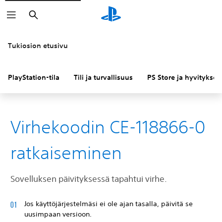
Haku
Tukiosion etusivu
PlayStation-tila
Tili ja turvallisuus
PS Store ja hyvitykset
Virhekoodin CE-118866-0
ratkaiseminen
Sovelluksen päivityksessä tapahtui virhe.
Jos käyttöjärjestelmäsi ei ole ajan tasalla, päivitä se
uusimpaan versioon.