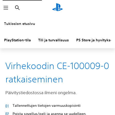
Haku
Tukiosion etusivu
PlayStation-tila
Tili ja turvallisuus
PS Store ja hyvitykset
Virhekoodin CE-100009-0
ratkaiseminen
Päivitystiedostossa ilmeni ongelma.
Tallennettujen tietojen varmuuskopiointi
Poista sovellus/peli ja asenna se uudelleen.