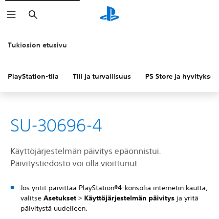
Haku
Tukiosion etusivu
PlayStation-tila
Tili ja turvallisuus
PS Store ja hyvitykset
SU-30696-4
Käyttöjärjestelmän päivitys epäonnistui.
Päivitystiedosto voi olla vioittunut.
Jos yritit päivittää PlayStation®4-konsolia internetin kautta,
valitse
Asetukset
>
Käyttöjärjestelmän päivitys
ja yritä
päivitystä uudelleen.