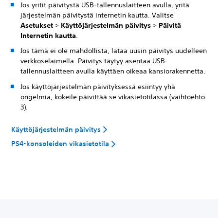
Jos yritit päivitystä USB-tallennuslaitteen avulla, yritä
järjestelmän päivitystä internetin kautta. Valitse
Asetukset
>
Käyttöjärjestelmän päivitys
>
Päivitä
Internetin kautta
.
Jos tämä ei ole mahdollista, lataa uusin päivitys uudelleen
verkkoselaimella. Päivitys täytyy asentaa USB-
tallennuslaitteen avulla käyttäen oikeaa kansiorakennetta.
Jos käyttöjärjestelmän päivityksessä esiintyy yhä
ongelmia, kokeile päivittää se vikasietotilassa (vaihtoehto
3).
Käyttöjärjestelmän päivitys
PS4-konsoleiden vikasietotila