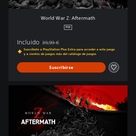
A
f
t
World War Z: Aftermath
e
r
PS5
m
a
Incluido
39,99 €
t
Rebajado del precio original de 39,99 €
h
Suscríbete a PlayStation Plus Extra para acceder a este juego
y a cientos de juegos más del catálogo de juegos
Suscribirse
S
t
a
n
d
a
r
d
E