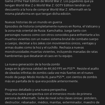
Game of the Year Edition de World War Z. Los jugadores que ya
tengan World War Z o World War Z: GOTY Edition tendrán un
descuento a la hora de comprar World War Z: Aftermath en la
misma plataforma en que tengan dicha edición.
Nuevas historias de un mundo en guerra
Episodios de historia completamente nuevos en Roma, el Vaticano y
la zona más oriental de Rusia: Kamchatka. Juega tanto con
personajes nuevos como con otros conocidos para enfrentarte a los
muertos vivientes con un nuevo sistema brutal de combate cuerpo
a cuerpo, decimar a los zekes con movimientos únicos, ventajas y
armas duales como la hoz y el cuchillo. Rechaza a nuevas
monstruosidades muertas vivientes, incluyendo manadas de ratas
hambrientas que desatarán el caos en tu equipo.
La nueva generación de la horda zombi
Juega en la gloriosa calidad de 4K|60 FPS en PS5™. Resiste el asalto
de oleadas infinitas de zombis cada vez más fuertes en el nuevo
modo de juego Modo Horda XL para PS5™, con cientos de zombis
más en pantalla de lo que era posible anteriormente.
Progreso detallado y una nueva perspectiva
Vive una nueva perspectiva con el inmersivo modo de primera
persona de Aftermath. Sube de nivel ocho clases únicas: pistolero,
destructor, rebanador, médico, manitas, exterminador, maestro de