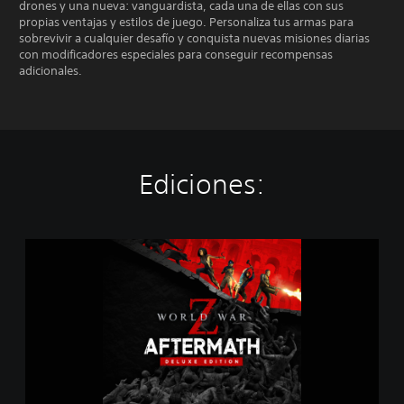
drones y una nueva: vanguardista, cada una de ellas con sus
propias ventajas y estilos de juego. Personaliza tus armas para
sobrevivir a cualquier desafío y conquista nuevas misiones diarias
con modificadores especiales para conseguir recompensas
adicionales.
Ediciones:
D
e
l
u
x
e
E
d
i
t