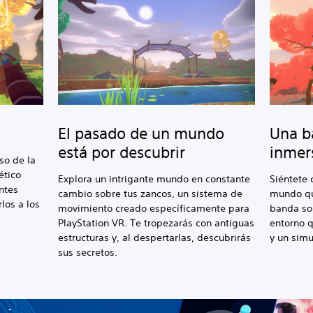
El pasado de un mundo
Una b
está por descubrir
inmers
so de la
ético
Explora un intrigante mundo en constante
Siéntete
ntes
cambio sobre tus zancos, un sistema de
mundo qu
los a los
movimiento creado específicamente para
banda son
PlayStation VR. Te tropezarás con antiguas
entorno 
estructuras y, al despertarlas, descubrirás
y un simu
sus secretos.