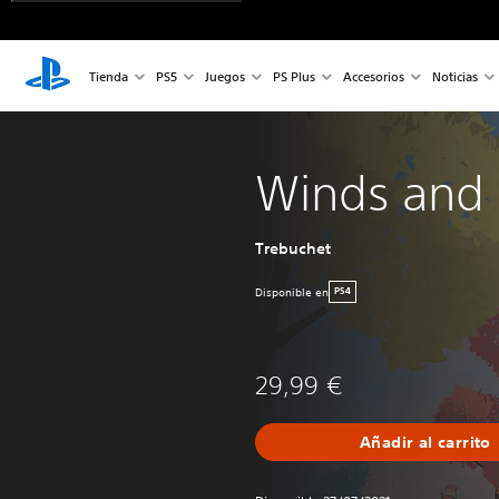
Tienda
PS5
Juegos
PS Plus
Accesorios
Noticias
Winds and 
Trebuchet
Disponible en
PS4
29,99 €
Añadir al carrito