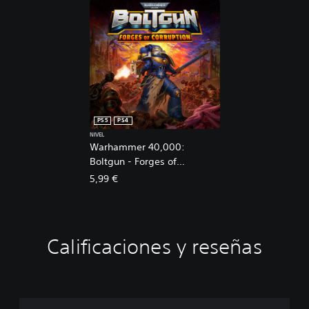
PS5
PS4
NIVEL
Warhammer 40,000:
Boltgun - Forges of
Corruption Expansion
5,99 €
Calificaciones y reseñas