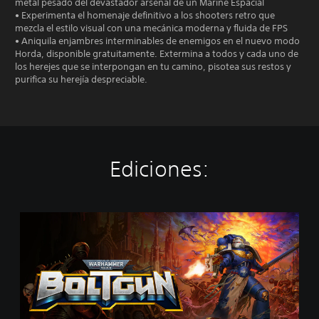
metal pesado del devastador arsenal de un Marine Espacial
• Experimenta el homenaje definitivo a los shooters retro que
mezcla el estilo visual con una mecánica moderna y fluida de FPS
• Aniquila enjambres interminables de enemigos en el nuevo modo
Horda, disponible gratuitamente. Extermina a todos y cada uno de
los herejes que se interpongan en tu camino, pisotea sus restos y
purifica su herejía despreciable.
Ediciones:
W
a
r
h
a
m
m
e