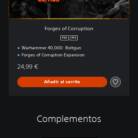
)
C
o
r
r
u
Forges of Corruption
p
t
PS4
PS5
i
Warhammer 40,000: Boltgun
o
n
Forges of Corruption Expansion
24,99 €
Añadir al carrito
Complementos