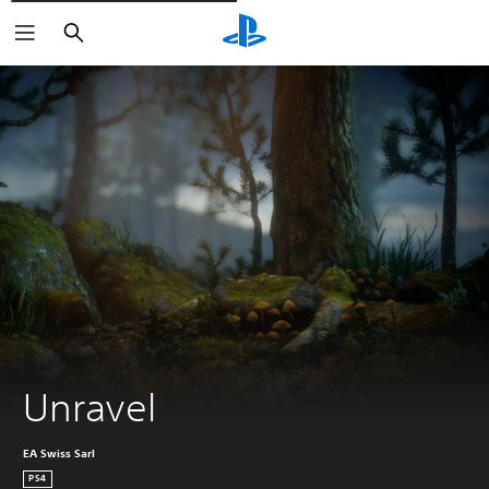
Buscar
Unravel
EA Swiss Sarl
PS4