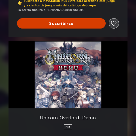
Suscríbete a PlayStation Plus Extra para acceder a este juego
y a cientos de juegos más del catálogo de juegos
La oferta finaliza el 18/8/2026 08:00 AM UTC
Suscribirse
U
n
i
c
o
r
n
O
v
e
r
l
o
Unicorn Overlord: Demo
r
d
PS5
: