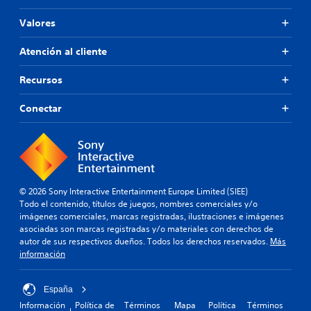
o
d
v
Valores
e
i
j
m
u
Atención al cliente
e
i
g
e
Recursos
o
n
e
t
Conectar
n
o
c
P
u
u
a
e
l
d
q
e
u
© 2026 Sony Interactive Entertainment Europe Limited (SIEE)
s
i
Todo el contenido, títulos de juegos, nombres comerciales y/o
j
e
imágenes comerciales, marcas registradas, ilustraciones e imágenes
u
r
asociadas son marcas registradas y/o materiales con derechos de
g
m
autor de sus respectivos dueños. Todos los derechos reservados.
Más
a
o
información
r
m
a
e
l
n
España
j
t
Información
Política de
Términos
Mapa
Política
Términos
u