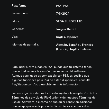
o
a
a
Plataforma:
PS4, PS5
t
l
t
o
i
i
Lanzamiento:
7/3/2024
n
d
v
e
a
Editor:
SEGA EUROPE LTD
o
s
d
.
r
Géneros:
Juegos De Rol
e
á
a
Voz:
Inglés, Japonés
R
p
u
i
e
d
Idiomas de pantalla:
Alemán, Español, Francés
d
c
i
(Francia), Inglés, Italiano
a
o
o
m
p
r
e
a
d
n
r
a
Para jugar a este juego en PS5, puede que tu sistema tenga 
t
a
que actualizarse a la versión más reciente del software. 
t
e
q
Aunque este juego es compatible con PS5, es posible que 
o
o
u
algunas funciones para PS4 no estén disponibles. Consulta 
r
d
e
PlayStation.com/bc para obtener más información.
e
i
s
n
o
e
La descarga de este producto está sujeta a la aceptación de los 
t
a
s
Términos de servicio de PlayStation y de nuestros Términos de 
r
i
d
uso del Software, así como de cualquier condición adicional 
o
d
e
que se aplique a este producto. Si no desea aceptar estos 
d
é