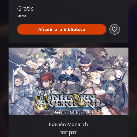
D
Gratis
e
m
Demo
o
Añadir a la biblioteca
E
d
i
c
i
ó
n
M
o
n
a
r
c
Edición Monarch
h
PS4
PS5