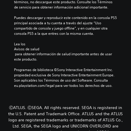
t
términos, no descargue este producto. Consulte los Términos 
e
n
de servicio para obtener información adicional importante.
u
u
t
t
n
i
Puedes descargar y reproducir este contenido en la consola PS5 
o
l
c
principal asociada a tu cuenta a través del ajuste “Uso 
í
r
a
compartido de consola y juego offline”, y en cualquier otra 
m
i
d
consola PS5 a la que entres con la misma cuenta.
i
e
a
t
s
l
Lea los 
e
d
e
Avisos de salud
d
e
 para obtener información de salud importante antes de usar 
s
e
c
este producto.
t
P
a
i
u
d
Programas de biblioteca ©Sony Interactive Entertainment Inc. 
e
e
a
propiedad exclusiva de Sony Interactive Entertainment Europe. 
m
d
a
Son aplicables los Términos de uso del Software. Consulta 
p
e
l
eu.playstation.com/legal para ver todos los derechos de uso.
o
s
t
.
c
a
o
v
n
o
S
ⒸATLUS. ⒸSEGA. All rights reserved. SEGA is registered in
s
z
e
the U.S. Patent and Trademark Office. ATLUS and the ATLUS
u
.
p
l
logo are registered trademarks or trademarks of ATLUS Co.,
u
t
Ltd. SEGA, the SEGA logo and UNICORN OVERLORD are
a
e