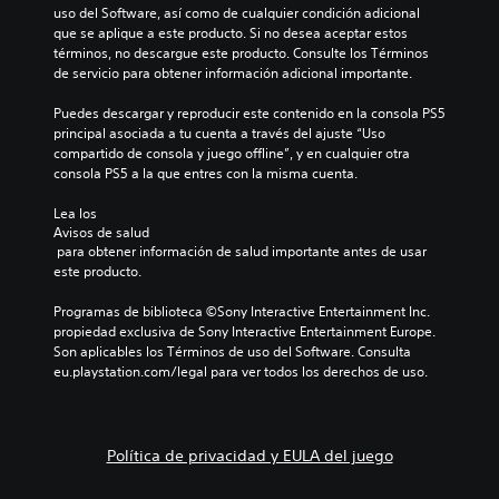
o
e
t
y
uso del Software, así como de cualquier condición adicional 
c
a
s
j
r
s
que se aplique a este producto. Si no desea aceptar estos 
o
q
c
u
á
términos, no descargue este producto. Consulte los Términos 
m
t
u
o
e
de servicio para obtener información adicional importante.
u
p
i
e
l
g
n
i
f
c
o
o
Puedes descargar y reproducir este contenido en la consola PS5 
i
a
d
k
r
e
principal asociada a tu cuenta a través del ajuste “Uso 
c
c
o
a
e
n
compartido de consola y juego offline”, y en cualquier otra 
a
i
s
j
c
P
consola PS5 a la que entres con la misma cuenta.
a
l
p
u
u
u
t
i
a
a
e
s
Lea los 
r
t
r
l
d
Avisos de salud
t
a
a
a
q
e
 para obtener información de salud importante antes de usar 
v
a
s
j
u
s
este producto.
é
b
u
u
i
e
s
l
l
g
e
n
Programas de biblioteca ©Sony Interactive Entertainment Inc. 
d
e
e
a
r
v
propiedad exclusiva de Sony Interactive Entertainment Europe. 
e
c
(
r
m
i
Son aplicables los Términos de uso del Software. Consulta 
a
t
a
b
o
a
eu.playstation.com/legal para ver todos los derechos de uso.
u
u
l
m
á
r
d
r
j
e
y
s
i
a
u
n
r
i
o
.
e
t
e
o
Política de privacidad y EULA del juego
c
g
o
c
v
a
o
.
i
i