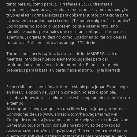
tanto para JcE como para JcJ. ¿Prefieres el JcE? Enfréntate a
incursiones, mazmorras, pruebas dimensionales y mucho más. ¿Lo
tuyo es el JcJ? Forma alianzas para gobernar juntos o traiciona para
avanzar en tu camino hacia la cima. ¿Te apetece algo más tranquilo?
Los hogares no son solo lugares en los que pasar el rato, sino
también espacios personales que crecerán contigo a lo largo de la
aventura. ¿Forjarás tu destino como jugador en solitario o dejarás
tu huella el Solisium junto a tus amigos? Tú decides.
Throne and Liberty captura la esencia de los MMORPG clásicos
mientras introduce nuevos elementos jugables para dar
profundidad y emoción en todo momento. Reúne a tu gremio,
preparaos para la batalla y partid hacia el trono... ¡y la libertad!
Se necesita una conexión a internet estable para jugar. Es un juego
en línea y la opción de jugar sin conexión no está disponible.
Las ubicaciones de los servidores de este juego pueden cambiar con
el tiempo.
Al comprar el juego, adquieres una licencia para jugar y aceptas las
Condiciones de uso (www.amazon.com/help/ags/terms) y el
Código de conducta (www.amazon.com/help/ags/coc) de Amazon
Game Studios. Por favor, consulta nuestro Aviso de privacidad
(www.amazon.com/help/ags/privacy). Ten en cuenta que el juego
cuenta con software instalado antitrampas para proteger el juego