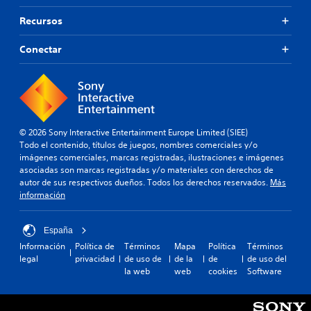
c
o
i
p
c
s
o
Recursos
r
e
c
n
e
d
o
e
d
Conectar
e
l
s
e
r
o
d
f
a
r
e
i
u
e
s
n
n
s
e
i
e
i
n
d
n
m
s
© 2026 Sony Interactive Entertainment Europe Limited (SIEE)
o
t
p
i
Todo el contenido, títulos de juegos, nombres comerciales y/o
s
o
o
b
imágenes comerciales, marcas registradas, ilustraciones e imágenes
p
r
r
i
asociadas son marcas registradas y/o materiales con derechos de
a
n
t
l
autor de sus respectivos dueños. Todos los derechos reservados.
Más
r
o
a
i
información
a
s
n
d
c
i
t
a
o
n
e
España
d
m
c
s
d
u
Información
Política de
Términos
Mapa
Política
Términos
o
p
e
n
legal
privacidad
de uso de
de la
de
de uso del
n
a
l
i
la web
web
cookies
Software
s
r
o
c
e
a
s
a
c
q
j
r