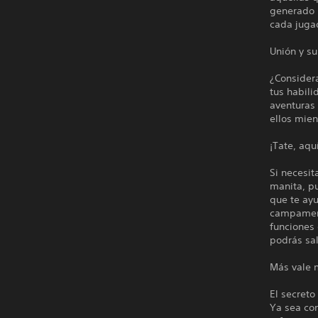
generado 
cada juga
Unión y su
¿Consider
tus habili
aventuras 
ellos mien
¡Tate, aqu
Si necesit
manita, pu
que te ayu
campament
funciones 
podrás sal
Más vale 
El secreto
Ya sea con