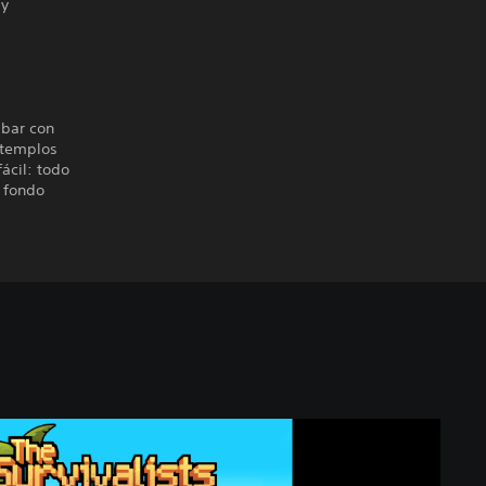
 y
abar con
 templos
ácil: todo
 fondo