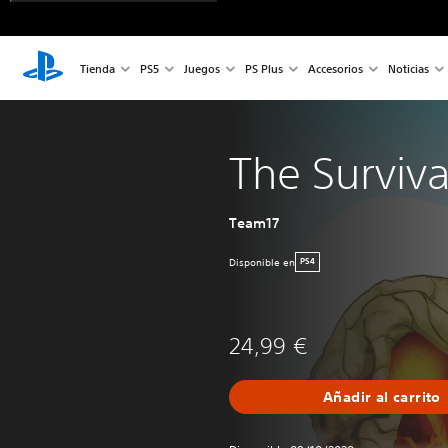
Tienda
PS5
Juegos
PS Plus
Accesorios
Noticias
The Surviva
Team17
Disponible en
PS4
24,99 €
Añadir al carrito