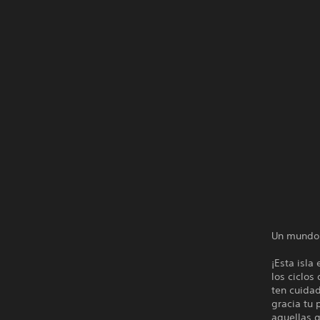
Un mundo 
¡Esta isla
los ciclos
ten cuida
gracia tu 
aquellas q