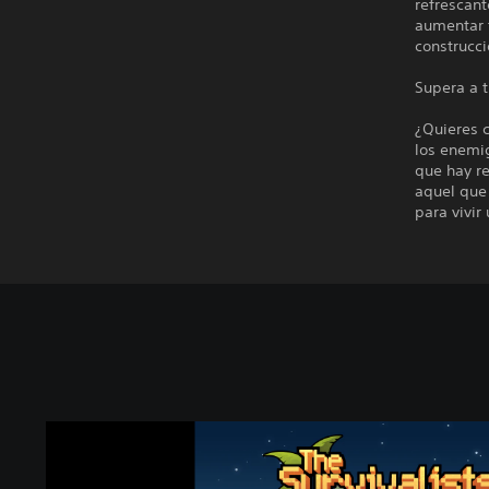
refrescant
aumentar t
construcci
Supera a t
¿Quieres c
los enemi
que hay re
aquel que
para vivir
T
h
e