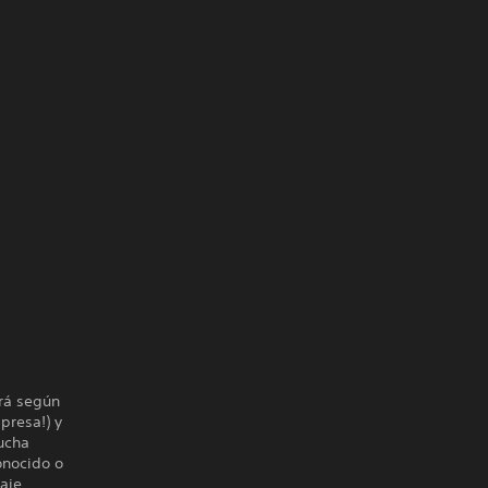
ará según
presa!) y
ucha
onocido o
vaje