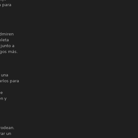
a para
admiren
pleta
 junto a
agos más.
n una
arlos para
de
en y
 rodean.
rar un