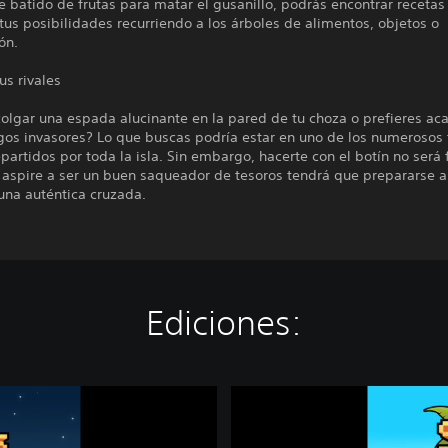
e batido de frutas para matar el gusanillo, podrás encontrar recetas
us posibilidades recurriendo a los árboles de alimentos, objetos o
ón.
us rivales
olgar una espada alucinante en la pared de tu choza o prefieres ac
gos invasores? Lo que buscas podría estar en uno de los numerosos
partidos por toda la isla. Sin embargo, hacerte con el botín no será f
 aspire a ser un buen saqueador de tesoros tendrá que prepararse a
 una auténtica cruzada.
Ediciones:
T
h
e