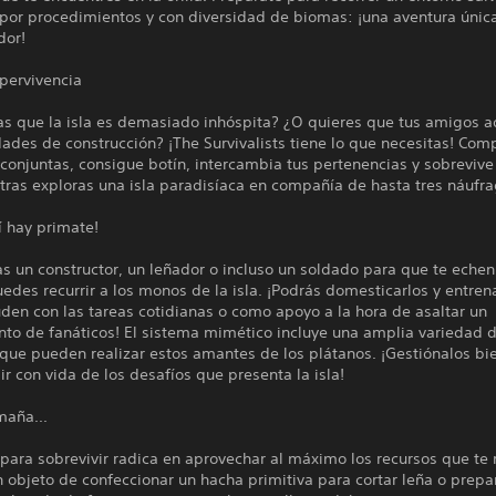
por procedimientos y con diversidad de biomas: ¡una aventura únic
dor!
pervivencia
as que la isla es demasiado inhóspita? ¿O quieres que tus amigos 
dades de construcción? ¡The Survivalists tiene lo que necesitas! Com
conjuntas, consigue botín, intercambia tus pertenencias y sobrevive
tras exploras una isla paradisíaca en compañía de hasta tres náufr
í hay primate!
as un constructor, un leñador o incluso un soldado para que te eche
edes recurrir a los monos de la isla. ¡Podrás domesticarlos y entren
den con las tareas cotidianas o como apoyo a la hora de asaltar un
o de fanáticos! El sistema mimético incluye una amplia variedad 
que pueden realizar estos amantes de los plátanos. ¡Gestiónalos bi
ir con vida de los desafíos que presenta la isla!
maña...
 para sobrevivir radica en aprovechar al máximo los recursos que te
 objeto de confeccionar un hacha primitiva para cortar leña o prepa