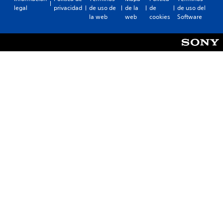
legal
privacidad
de uso de
de la
de
de uso del
la web
web
cookies
Software