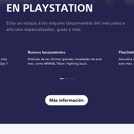
EN PLAYSTATION
Echa un vistazo a los mejores lanzamientos del mes junto a
artículos especializados, guías y más.
Nuevos lanzamientos
PlayStat
l mes,
Entérate de las últimas grandes novedades de este
Descubre 
Ops 7.
mes, como MARVEL Tōkon: Fighting Souls.
este mes,
Más información