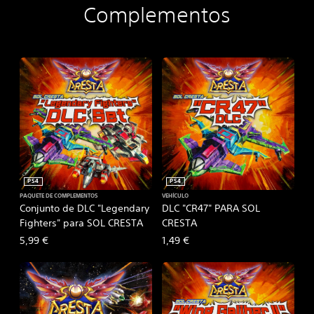
Complementos
r
i
a
l
V
e
r
s
i
o
n
PS4
PS4
PAQUETE DE COMPLEMENTOS
VEHÍCULO
Conjunto de DLC "Legendary
DLC "CR47" PARA SOL
Fighters" para SOL CRESTA
CRESTA
5,99 €
1,49 €