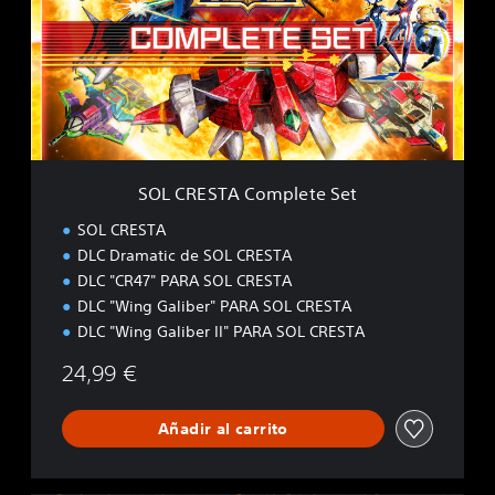
R
E
S
T
A
C
o
m
p
SOL CRESTA Complete Set
l
e
SOL CRESTA
t
DLC Dramatic de SOL CRESTA
e
DLC "CR47" PARA SOL CRESTA
S
e
DLC "Wing Galiber" PARA SOL CRESTA
t
DLC "Wing Galiber II" PARA SOL CRESTA
24,99 €
Añadir al carrito