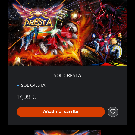
S
O
L
C
R
E
S
T
A
SOL CRESTA
SOL CRESTA
17,99 €
Añadir al carrito
S