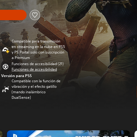
Compatible para transmisión
en streaming en la nube en PS5
y PS Portal solo con suscripción
a Premium
Funciones de accesibilidad (21)
Funciones de accesibilidad
Versión para PS5
Compatible con la función de
vibración y el efecto gatillo
(mando inalámbrico
DualSense)