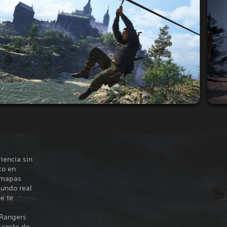
iencia sin
co en
s mapas
undo real
e te
 Rangers
a costa de