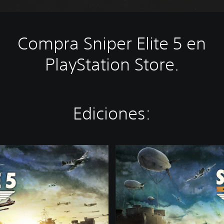
Compra Sniper Elite 5 en
PlayStation Store.
Ediciones:
D
e
l
u
x
e
E
d