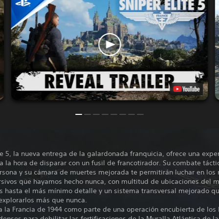
te 5, la nueva entrega de la galardonada franquicia, ofrece una exper
 la hora de disparar con un fusil de francotirador. Su combate tácti
ersona y su cámara de muertes mejorada te permitirán luchar en lo
sivos que hayamos hecho nunca, con multitud de ubicaciones del m
s hasta el más mínimo detalle y un sistema transversal mejorado qu
 explorarlos más que nunca.
a la Francia de 1944 como parte de una operación encubierta de los
enses para debilitar las fortificaciones de la Muralla Atlántica de l