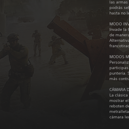
las armas 
podrás se
hasta no l
MODO INV
Invade la 
de manera
Alternati
francotira
MODOS MU
Personaliz
participa
puntería. 
más contr
CÁMARA D
La clásic
mostrar el
reboten d
metrallet
cámara le