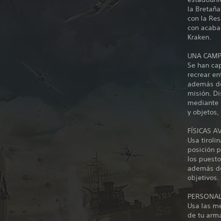
la Bretaña
con la Res
con acabar
Kraken.
UNA CAMP
Se han ca
recrear en
además de
misión. Di
mediante 
y objetos,
FÍSICAS 
Usa tiroli
posición p
los puesto
además de 
objetivos.
PERSONAL
Usa las me
de tu arma