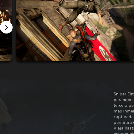
Sniper Eli
parangón a
tercera p
más inmer
capturada
permitirá
Viaja hast
estadounid