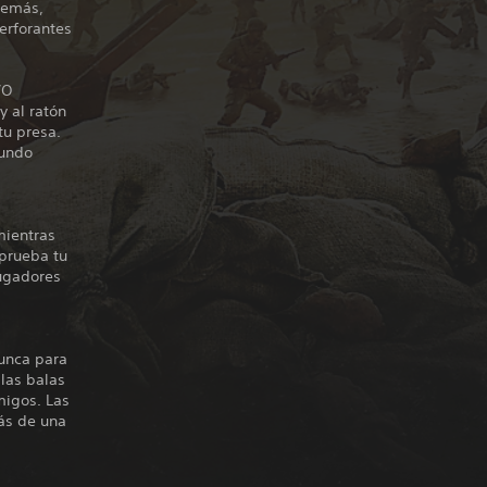
demás,
erforantes
VO
y al ratón
tu presa.
gundo
mientras
 prueba tu
jugadores
nunca para
las balas
migos. Las
ás de una