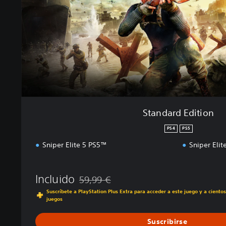
E
d
i
t
i
o
n
Standard Edition
PS4
PS5
Sniper Elite 5 PS5™
Sniper Eli
Incluido
59,99 €
Rebajado del precio original de 59,99 €
Suscríbete a PlayStation Plus Extra para acceder a este juego y a ciento
juegos
Suscribirse