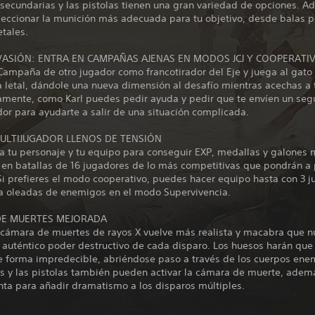
secundarias y las pistolas tienen una gran variedad de opciones. A
leccionar la munición más adecuada para tu objetivo, desde balas p
etales.
ASIÓN: ENTRA EN CAMPAÑAS AJENAS EN MODOS JCJ Y COOPERATI
Campaña de otro jugador como francotirador del Eje y juega al gato 
 letal, dándole una nueva dimensión al desafío mientras acechas a 
vamente, como Karl puedes pedir ayuda y pedir que te envíen un se
dor para ayudarte a salir de una situación complicada.
LTIJUGADOR LLENOS DE TENSIÓN
a tu personaje y tu equipo para conseguir EXP, medallas y galones 
s en batallas de 16 jugadores de lo más competitivas que pondrán a
Si prefieres el modo cooperativo, puedes hacer equipo hasta con 3 
a oleadas de enemigos en el modo Supervivencia.
E MUERTES MEJORADA
a cámara de muertes de rayos X vuelve más realista y macabra que 
 auténtico poder destructivo de cada disparo. Los huesos harán que 
e forma impredecible, abriéndose paso a través de los cuerpos ene
as y las pistolas también pueden activar la cámara de muerte, adem
nta para añadir dramatismo a los disparos múltiples.