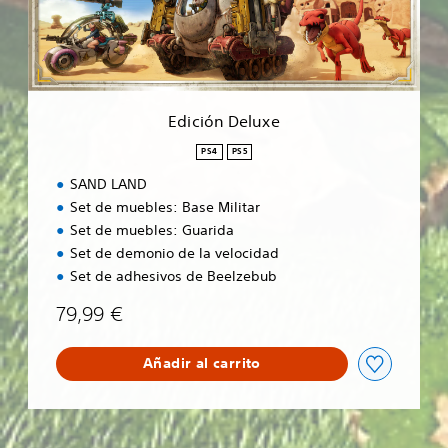
D
e
l
u
x
e
Edición Deluxe
PS4
PS5
SAND LAND
Set de muebles: Base Militar
Set de muebles: Guarida
Set de demonio de la velocidad
Set de adhesivos de Beelzebub
79,99 €
Añadir al carrito