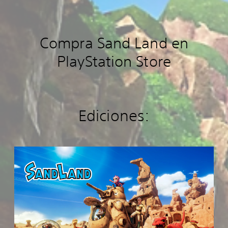
Compra Sand Land en
PlayStation Store
Ediciones:
E
d
i
c
i
ó
n
E