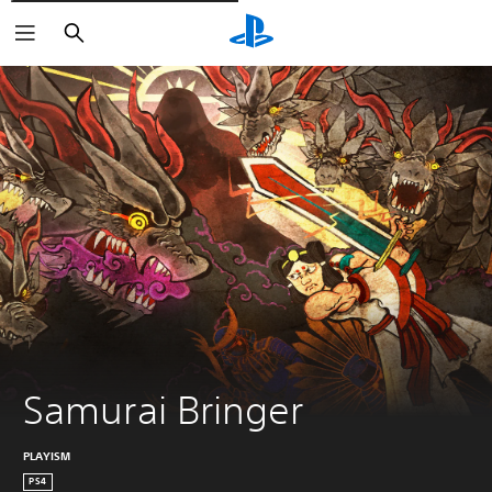
Buscar
Samurai Bringer
PLAYISM
PS4