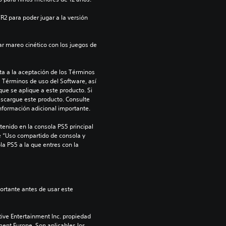
R2 para poder jugar a la versión 
 mareo cinético con los juegos de 
a a la aceptación de los Términos 
s Términos de uso del Software, así 
ue se aplique a este producto. Si 
scargue este producto. Consulte 
información adicional importante.
enido en la consola PS5 principal 
e “Uso compartido de consola y 
la PS5 a la que entres con la 
ive Entertainment Inc. propiedad 
ment Europe. Son aplicables los 