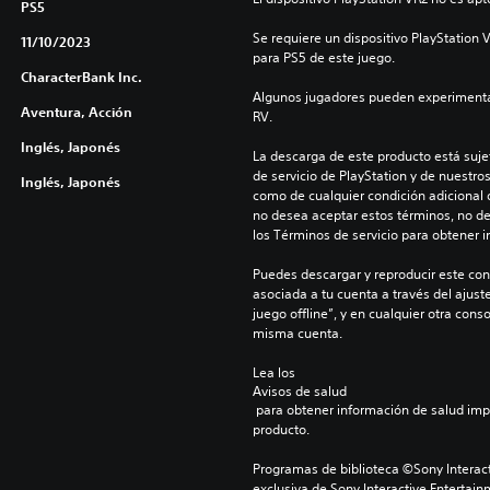
PS5
Se requiere un dispositivo PlayStation V
11/10/2023
para PS5 de este juego.
CharacterBank Inc.
Algunos jugadores pueden experimentar
Aventura, Acción
RV.
Inglés, Japonés
La descarga de este producto está sujet
de servicio de PlayStation y de nuestro
Inglés, Japonés
como de cualquier condición adicional q
no desea aceptar estos términos, no de
los Términos de servicio para obtener 
Puedes descargar y reproducir este cont
asociada a tu cuenta a través del ajust
juego offline”, y en cualquier otra conso
misma cuenta.
Lea los 
Avisos de salud
 para obtener información de salud importante antes de usar este 
producto.
Programas de biblioteca ©Sony Interact
exclusiva de Sony Interactive Entertain