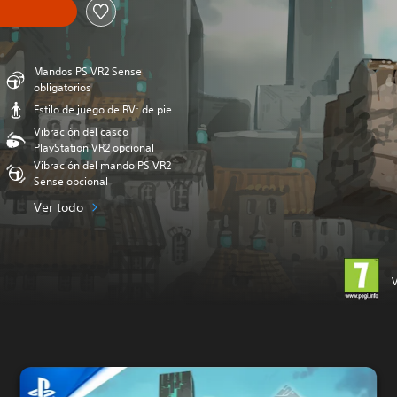
Mandos PS VR2 Sense
obligatorios
Estilo de juego de RV: de pie
Vibración del casco
PlayStation VR2 opcional
Vibración del mando PS VR2
Sense opcional
Ver todo
V