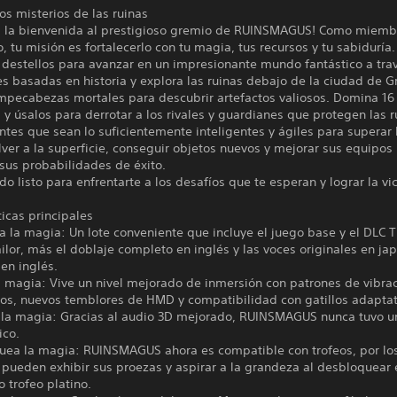
os misterios de las ruinas
 la bienvenida al prestigioso gremio de RUINSMAGUS! Como miemb
, tu misión es fortalecerlo con tu magia, tus recursos y tu sabiduría
 destellos para avanzar en un impresionante mundo fantástico a tra
s basadas en historia y explora las ruinas debajo de la ciudad de 
mpecabezas mortales para descubrir artefactos valiosos. Domina 16
y úsalos para derrotar a los rivales y guardianes que protegen las r
ntes que sean lo suficientemente inteligentes y ágiles para superar 
ver a la superficie, conseguir objetos nuevos y mejorar sus equipos
sus probabilidades de éxito.
do listo para enfrentarte a los desafíos que te esperan y lograr la vic
ticas principales
 la magia: Un lote conveniente que incluye el juego base y el DLC 
ilor, más el doblaje completo en inglés y las voces originales en ja
 en inglés.
a magia: Vive un nivel mejorado de inmersión con patrones de vibra
dos, nuevos temblores de HMD y compatibilidad con gatillos adaptat
 la magia: Gracias al audio 3D mejorado, RUINSMAGUS nunca tuvo u
ico.
uea la magia: RUINSMAGUS ahora es compatible con trofeos, por los
pueden exhibir sus proezas y aspirar a la grandeza al desbloquear 
o trofeo platino.