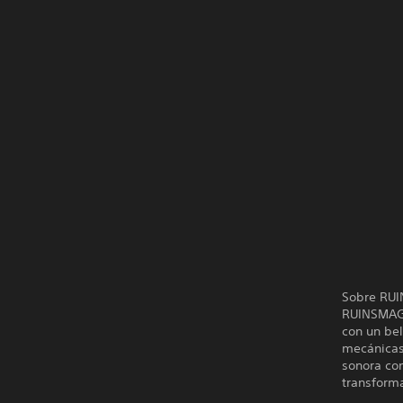
Sobre RU
RUINSMAGU
con un be
mecánicas 
sonora co
transform