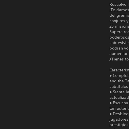
Resuelve l
¡Te damos
del gremio
conjuros y
25 misione
Supera ro
poderosos 
sobrevivie
podrán vol
aumentar 
¿Tienes to
Caracterís
● Completa
and the Ta
subtítulos
● Siente l
actualiza
● Escucha
tan autént
● Desbloq
jugadores 
prestigios