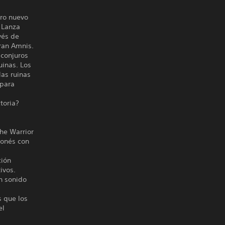
ro nuevo
. Lanza
vés de
Gran Amnis.
 conjuros
uinas. Los
las ruinas
 para
toria?
The Warrior
ponés con
ción
ivos.
n sonido
 que los
el