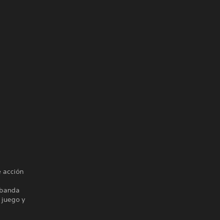
e acción
 banda
 juego y