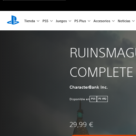
Tienda
PS5
Juegos
PS Plus
Accesorios
Noticias
RUINSMAG
COMPLETE
CharacterBank Inc.
Disponible en
PS5
PS VR2
29,99 €