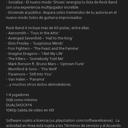
- Socializa:- El nuevo modo 'Shows' energiza tu lista de Rock Band
con una experiencia multijugador increíble
- Enciende al público: dispara solos tremendos de tu autoría en el
nuevo modo Solos de guitarra improvisados
Rock Band 4 incluye más de 60 pistas, entre ellas:
- Aerosmith – 'Toys in the Attic'
- Avenged Sevenfold – 'Hail to the King'
- Elvis Presley – 'Suspicious Minds'
- Foo Fighters – 'The Feast and the Famine'
- Imagine Dragons – 'I Bet My Life'
- The Killers – 'Somebody Told Me'
- Mark Ronson ft. Bruno Mars – 'Uptown Funk'
- Mumford & Sons – 'The Wolf'
- Paramore – 'Still Into You'
- Van Halen – 'Panama'
...y muchos otros éxitos demoledores.
1-4 jugadores
5GB como mínimo
DUALSHOCK®4
1080p Salida de video en HD
Software sujeto a licencia (us.playstation.com/softwarelicense). La
actividad en línea está sujeta a los Términos de servicio y al Acuerdo