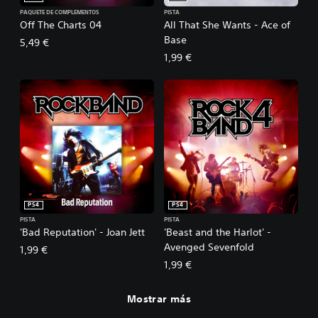
PAQUETE DE COMPLEMENTOS
PISTA
Off The Charts 04
All That She Wants - Ace of
Base
5,49 €
1,99 €
PS4
PS4
PISTA
PISTA
'Bad Reputation' - Joan Jett
'Beast and the Harlot' -
Avenged Sevenfold
1,99 €
1,99 €
Mostrar más