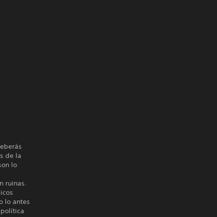
deberás
s de la
son lo
n ruinas.
sicos
o lo antes
política