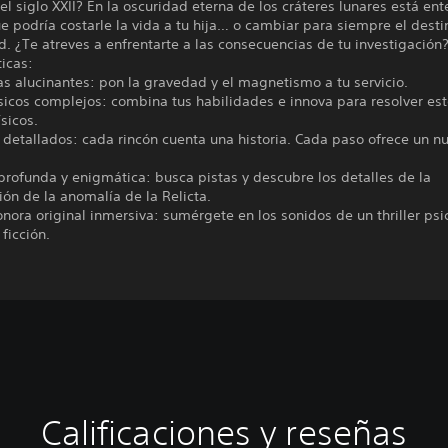
el siglo XXII? En la oscuridad eterna de los cráteres lunares está en
e podría costarle la vida a tu hija… o cambiar para siempre el desti
 ¿Te atreves a enfrentarte a las consecuencias de tu investigación
ticas:
s alucinantes: pon la gravedad y el magnetismo a tu servicio.
ísicos complejos: combina tus habilidades e innova para resolver es
ísicos.
 detallados: cada rincón cuenta una historia. Cada paso ofrece un n
 profunda y enigmática: busca pistas y descubre los detalles de la
ión de la anomalía de la Relicta.
nora original inmersiva: sumérgete en los sonidos de un thriller psi
 ficción.
Calificaciones y reseñas