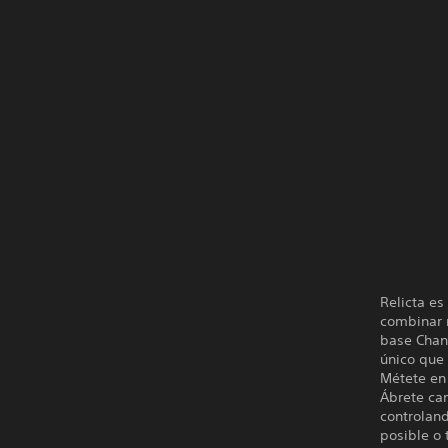
Relicta es
combinar 
base Chand
único que
Métete en 
Ábrete cam
controland
posible o 