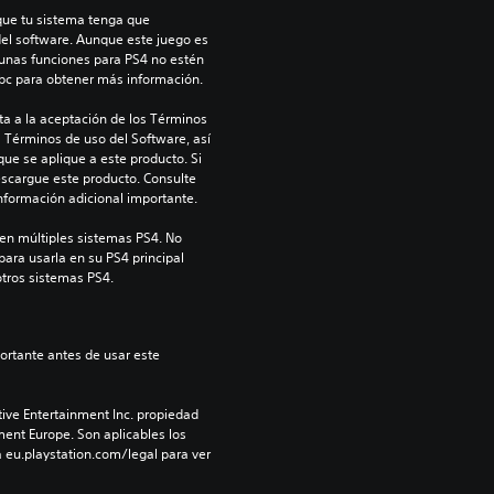
que tu sistema tenga que 
del software. Aunque este juego es 
unas funciones para PS4 no estén 
/bc para obtener más información.
a a la aceptación de los Términos 
s Términos de uso del Software, así 
ue se aplique a este producto. Si 
scargue este producto. Consulte 
información adicional importante.
en múltiples sistemas PS4. No 
para usarla en su PS4 principal 
otros sistemas PS4.
ive Entertainment Inc. propiedad 
ment Europe. Son aplicables los 
 eu.playstation.com/legal para ver 