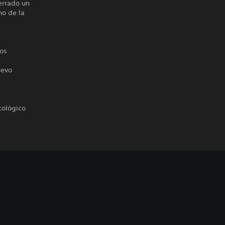
terrado un
no de la
?
tos
uevo
cológico