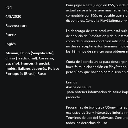
Para jugar a este juego en PS5, puede 
PS4
actualizarse a la versión más reciente 
compatible con PS5, es posible que alg
4/8/2020
disponibles. Consulta PlayStation.com
Ravenscourt
La descarga de este producto está sujet
Puzzle
de servicio de PlayStation y de nuestro
como de cualquier condición adicional q
Inglés
no desea aceptar estos términos, no de
los Términos de servicio para obtener 
Alemán, Chino (Simplificado),
Chino (Tradicional), Coreano,
Cuota de licencia única para descargar 
Español, Francés (Francia),
hace falta iniciar sesión en PlayStation 
Inglés, Italiano, Japonés, Polaco,
pero sí hay que hacerlo para el uso en 
Portugués (Brasil), Ruso
Lea los 
Avisos de salud
 para obtener información de salud importante antes de usar este 
producto.
Programas de biblioteca ©Sony Interact
exclusiva de Sony Interactive Entertain
Términos de uso del Software. Consulta
todos los derechos de uso.