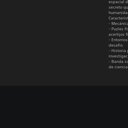
espacial d
secreto qu
humanidad.
Caracterís
- Mecánica
- Puzles f
acertijos f
- Entornos
desafío.
- Historia
investigac
- Banda so
de ciencia