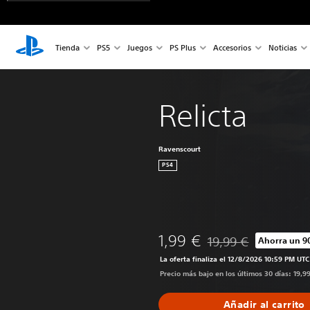
Tienda
PS5
Juegos
PS Plus
Accesorios
Noticias
Relicta
Ravenscourt
PS4
1,99 €
19,99 €
Ahorra un 9
Rebajado del precio or
La oferta finaliza el 12/8/2026 10:59 PM UTC
Precio más bajo en los últimos 30 días: 19,9
Añadir al carrito