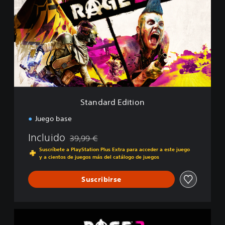
a
n
d
a
r
d
E
d
i
t
i
Standard Edition
o
n
Juego base
Incluido
39,99 €
Rebajado del precio original de 39,99 €
Suscríbete a PlayStation Plus Extra para acceder a este juego
y a cientos de juegos más del catálogo de juegos
Suscribirse
D
e