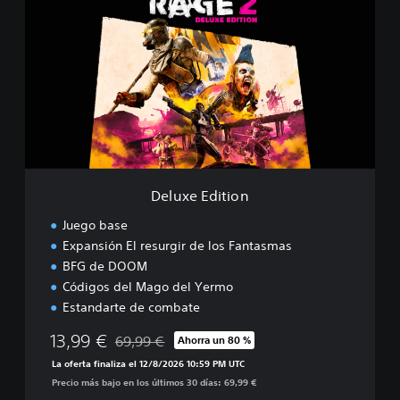
l
u
x
e
E
d
i
t
i
o
n
Deluxe Edition
Juego base
Expansión El resurgir de los Fantasmas
BFG de DOOM
Códigos del Mago del Yermo
Estandarte de combate
13,99 €
69,99 €
Ahorra un 80 %
Rebajado del precio original de 69,99 €
La oferta finaliza el 12/8/2026 10:59 PM UTC
Precio más bajo en los últimos 30 días: 69,99 €