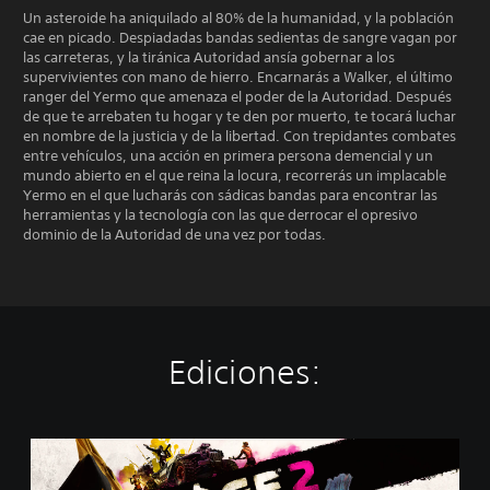
Un asteroide ha aniquilado al 80% de la humanidad, y la población
cae en picado. Despiadadas bandas sedientas de sangre vagan por
las carreteras, y la tiránica Autoridad ansía gobernar a los
supervivientes con mano de hierro. Encarnarás a Walker, el último
ranger del Yermo que amenaza el poder de la Autoridad. Después
de que te arrebaten tu hogar y te den por muerto, te tocará luchar
en nombre de la justicia y de la libertad. Con trepidantes combates
entre vehículos, una acción en primera persona demencial y un
mundo abierto en el que reina la locura, recorrerás un implacable
Yermo en el que lucharás con sádicas bandas para encontrar las
herramientas y la tecnología con las que derrocar el opresivo
dominio de la Autoridad de una vez por todas.
Ediciones:
S
t