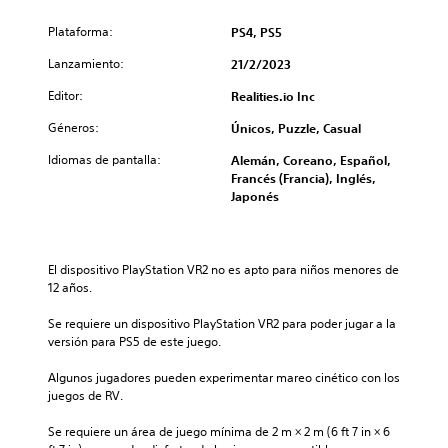
Plataforma:
PS4, PS5
Lanzamiento:
21/2/2023
Editor:
Realities.io Inc
Géneros:
Únicos, Puzzle, Casual
Idiomas de pantalla:
Alemán, Coreano, Español,
Francés (Francia), Inglés,
Japonés
El dispositivo PlayStation VR2 no es apto para niños menores de 
12 años.
Se requiere un dispositivo PlayStation VR2 para poder jugar a la 
versión para PS5 de este juego.
Algunos jugadores pueden experimentar mareo cinético con los 
juegos de RV.
Se requiere un área de juego mínima de 2 m × 2 m (6 ft 7 in × 6 