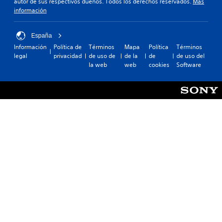
autor de sus respectivos dueños. Todos los derechos reservados.
Más
información
España
Información
Política de
Términos
Mapa
Política
Términos
legal
privacidad
de uso de
de la
de
de uso del
la web
web
cookies
Software