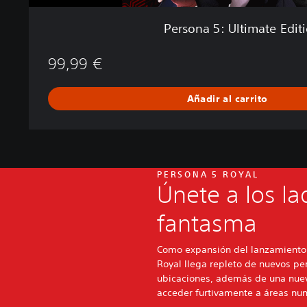
e
E
Persona 5: Ultimate Edit
d
i
99,99 €
t
i
o
Añadir al carrito
n
PERSONA 5 ROYAL
Únete a los l
fantasma
Como expansión del lanzamiento 
Royal llega repleto de nuevos per
ubicaciones, además de una nue
acceder furtivamente a áreas nun