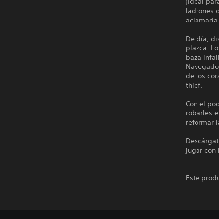
¡Ideal par
ladrones d
aclamada 
De día, di
plazca. Lo
baza infal
Navegador 
de los co
thief.
Con el pod
robarles e
reformar l
Descárgat
jugar con 
Este produ