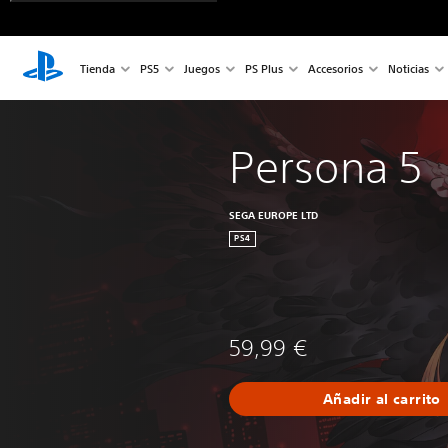
Tienda
PS5
Juegos
PS Plus
Accesorios
Noticias
Persona 5
SEGA EUROPE LTD
PS4
59,99 €
Añadir al carrito