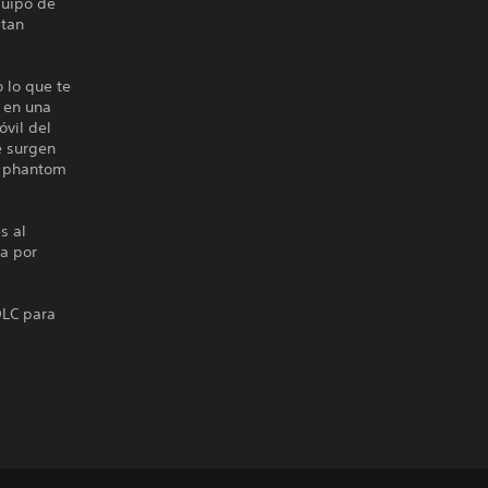
quipo de
 tan
 lo que te
n en una
óvil del
e surgen
o phantom
s al
ha por
DLC para