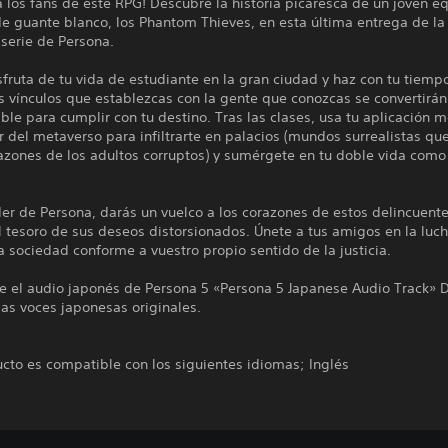
a los fans de este RPG! Descubre la historia picaresca de un joven e
e guante blanco, los Phantom Thieves, en esta última entrega de la
serie de Persona.
sfruta de tu vida de estudiante en la gran ciudad y haz con tu tiempo
s vínculos que establezcas con la gente que conozcas se convertirá
ible para cumplir con tu destino. Tras las clases, usa tu aplicación m
del metaverso para infiltrarte en palacios (mundos surrealistas qu
razones de los adultos corruptos) y sumérgete en tu doble vida com
er de Persona, darás un vuelco a los corazones de estos delincuente
l tesoro de sus deseos distorsionados. Únete a tus amigos en la luc
a sociedad conforme a vuestro propio sentido de la justicia.
e el audio japonés de Persona 5 «Persona 5 Japanese Audio Track» 
las voces japonesas originales.
cto es compatible con los siguientes idiomas; Inglés