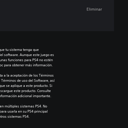
Eliminar
que tu sistema tenga que 
del software. Aunque este juego es 
unas funciones para PS4 no estén 
/bc para obtener más información.
a a la aceptación de los Términos 
s Términos de uso del Software, así 
ue se aplique a este producto. Si 
scargue este producto. Consulte 
información adicional importante.
en múltiples sistemas PS4. No 
para usarla en su PS4 principal 
otros sistemas PS4.