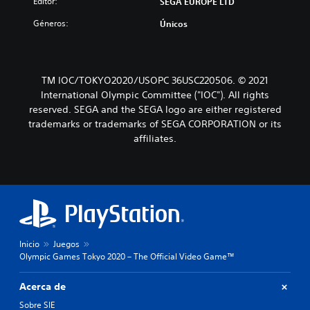
Editor:
SEGA EUROPE LTD
Géneros:
Únicos
TM IOC/TOKYO2020/USOPC 36USC220506. © 2021
International Olympic Committee ("IOC"). All rights
reserved. SEGA and the SEGA logo are either registered
trademarks or trademarks of SEGA CORPORATION or its
affiliates.
Inicio
Juegos
Olympic Games Tokyo 2020 – The Official Video Game™
Acerca de
Sobre SIE