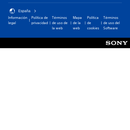
España
Información
Política de
Términos
Mapa
Política
Términos
legal
privacidad
de uso de
de la
de
de uso del
la web
web
cookies
Software