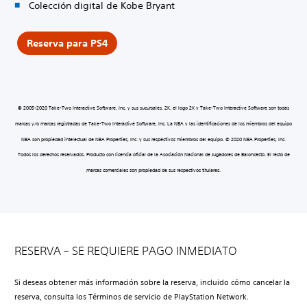
Colección digital de Kobe Bryant
Reserva para PS4
© 2005-2020 Take-Two Interactive Software, Inc. y sus sucursales. 2K, el logo 2K y Take-Two Interactive Software son todas
marcas y/o marcas registradas de Take-Two Interactive Software, Inc. La NBA y las identificaciones de los miembros del equipo
NBA son propiedad intelectual de NBA Properties, Inc. y sus respectivos miembros del equipo. © 2020 NBA Properties, Inc.
Todos los derechos reservados. Producto con licencia oficial de la Asociación Nacional de Jugadores de Baloncesto. El resto de
marcas comerciales son propiedad de sus respectivos titulares.
RESERVA – SE REQUIERE PAGO INMEDIATO
Si deseas obtener más información sobre la reserva, incluido cómo cancelar la
reserva, consulta los Términos de servicio de PlayStation Network.