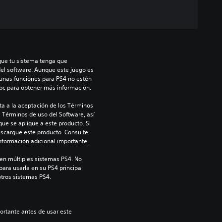
que tu sistema tenga que 
del software. Aunque este juego es 
unas funciones para PS4 no estén 
/bc para obtener más información.
a a la aceptación de los Términos 
s Términos de uso del Software, así 
ue se aplique a este producto. Si 
scargue este producto. Consulte 
información adicional importante.
en múltiples sistemas PS4. No 
para usarla en su PS4 principal 
otros sistemas PS4.