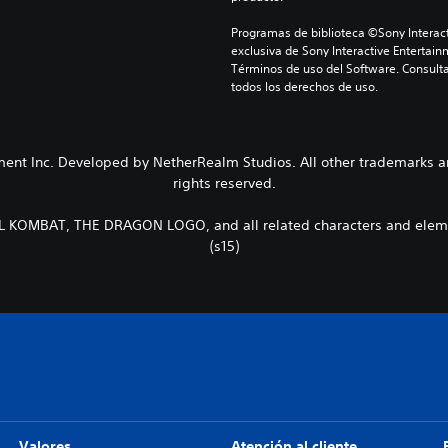
Programas de biblioteca ©Sony Interact
exclusiva de Sony Interactive Entertain
Términos de uso del Software. Consulta
todos los derechos de uso.
 Inc. Developed by NetherRealm Studios. All other trademarks and 
rights reserved.
AT, THE DRAGON LOGO, and all related characters and elements
(s15)
Valores
Atención al cliente