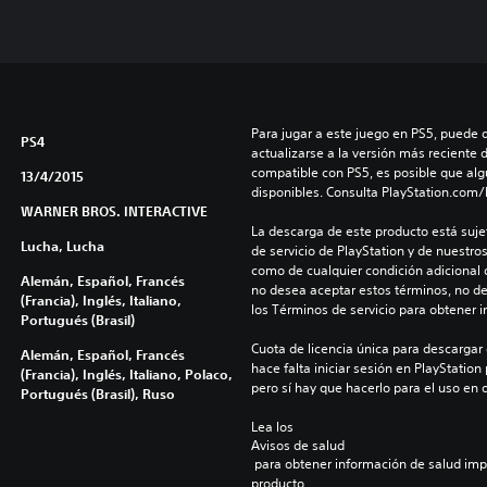
Para jugar a este juego en PS5, puede 
PS4
actualizarse a la versión más reciente 
compatible con PS5, es posible que alg
13/4/2015
disponibles. Consulta PlayStation.com
WARNER BROS. INTERACTIVE
La descarga de este producto está sujet
Lucha, Lucha
de servicio de PlayStation y de nuestro
como de cualquier condición adicional q
Alemán, Español, Francés
no desea aceptar estos términos, no de
(Francia), Inglés, Italiano,
los Términos de servicio para obtener 
Portugués (Brasil)
Cuota de licencia única para descargar 
Alemán, Español, Francés
hace falta iniciar sesión en PlayStation 
(Francia), Inglés, Italiano, Polaco,
pero sí hay que hacerlo para el uso en 
Portugués (Brasil), Ruso
Lea los 
Avisos de salud
 para obtener información de salud importante antes de usar este 
producto.