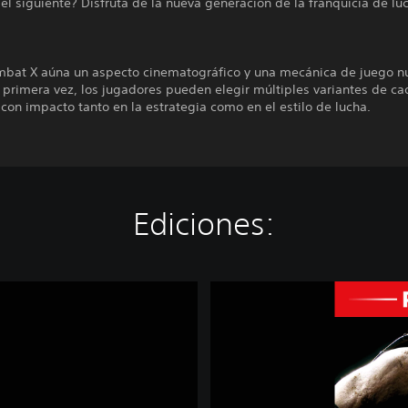
el siguiente? Disfruta de la nueva generación de la franquicia de lu
mbat X aúna un aspecto cinematográfico y una mecánica de juego n
r primera vez, los jugadores pueden elegir múltiples variantes de ca
con impacto tanto en la estrategia como en el estilo de lucha.
Ediciones:
M
o
r
t
a
l
K