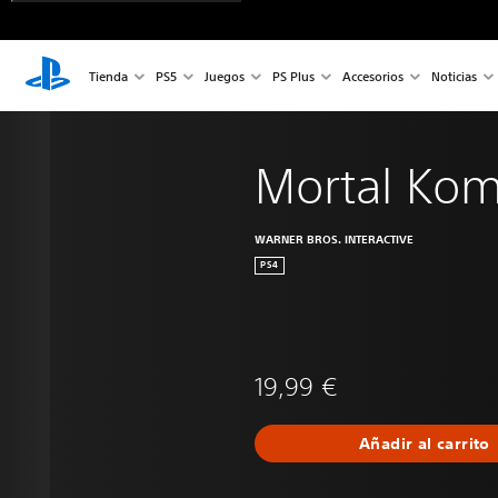
Tienda
PS5
Juegos
PS Plus
Accesorios
Noticias
Mortal Kom
WARNER BROS. INTERACTIVE
PS4
19,99 €
Añadir al carrito