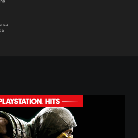
cha
unca
da