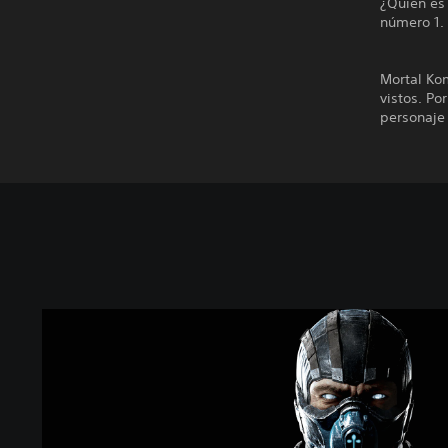
¿Quién es 
número 1.
Mortal Ko
vistos. Po
personaje 
M
o
r
t
a
l
K