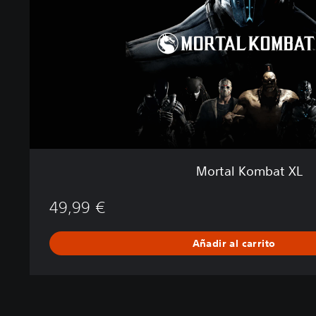
o
m
b
a
t
X
L
Mortal Kombat XL
49,99 €
Añadir al carrito