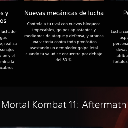
s y
Nuevas mecánicas de lucha
P
dos
Controla a tu rival con nuevos bloqueos
impecables, golpes aplastantes y
 luchador
Lucha co
medidores de ataque y defensa, y arranca
agas
aspe
una victoria contra todo pronóstico
, realiza
persona
asestando un demoledor golpe letal
sonajes
devas
cuando tu salud se encuentre por debajo
ion y el
atribu
del 30 %.
rmina la
fortale
acabros.
Mortal Kombat 11: Aftermath