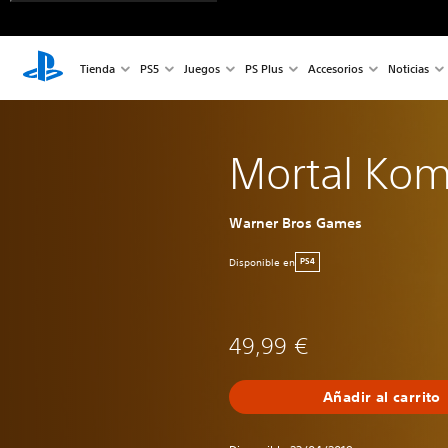
Tienda
PS5
Juegos
PS Plus
Accesorios
Noticias
Mortal Kom
Warner Bros Games
Disponible en
PS4
49,99 €
Añadir al carrito