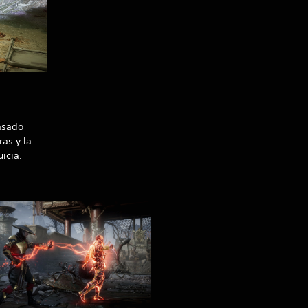
asado
as y la
icia.