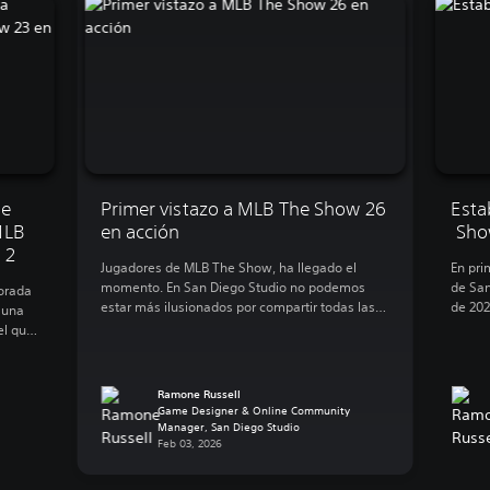
de
Primer vistazo a MLB The Show 26
Esta
MLB
en acción
Sho
 2
Jugadores de MLB The Show, ha llegado el
En pri
momento. En San Diego Studio no podemos
de San
orada
estar más ilusionados por compartir todas las
de 202
 una
novedades que hemos preparado para MLB The
Show! 
el que
Show 26. Este año, os ofrecemos un control e
una ex
género
inmersión mayores y más acción, tanto dentro
mundo,
erie
como fuera del campo. Road to the Show: Un
jugado
y
Ramone Russell
viaje […]
equipo
s […]
Game Designer & Online Community
Manager, San Diego Studio
Feb 03, 2026