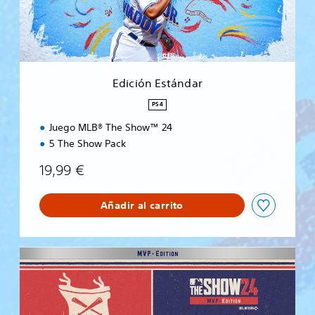
E
s
t
á
n
d
Edición Estándar
a
r
PS4
Juego MLB® The Show™ 24
5 The Show Pack
19,99 €
Añadir al carrito
E
d
i
c
i