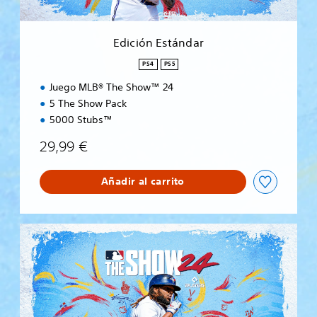
á
n
d
Edición Estándar
a
r
PS4
PS5
Juego MLB® The Show™ 24
5 The Show Pack
5000 Stubs™
29,99 €
Añadir al carrito
E
d
i
c
i
ó
n