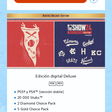
E
d
i
c
i
ó
n
d
i
g
i
t
a
Edición digital Deluxe
l
D
PS4
PS5
e
PS5® y PS4™ (versión doble)
l
u
20 000 Stubs™
x
2 Diamond Choice Pack
e
5 Gold Choice Pack