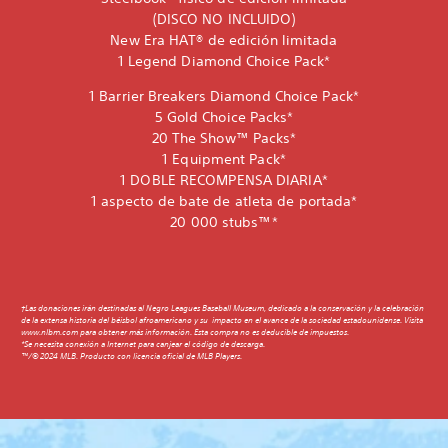
(DISCO NO INCLUIDO)
New Era HAT® de edición limitada
1 Legend Diamond Choice Pack*
1 Barrier Breakers Diamond Choice Pack*
5 Gold Choice Packs*
20 The Show™ Packs*
1 Equipment Pack*
1 DOBLE RECOMPENSA DIARIA*
1 aspecto de bate de atleta de portada*
20 000 stubs™*
†Las donaciones irán destinadas al Negro Leagues Baseball Museum, dedicado a la conservación y la celebración
de la extensa historia del béisbol afroamericano y su impacto en el avance de la sociedad estadounidense. Visita
www.nlbm.com para obtener más información. Esta compra no es deducible de impuestos.
*Se necesita conexión a Internet para canjear el código de descarga.
™/© 2024 MLB. Producto con licencia oficial de MLB Players.