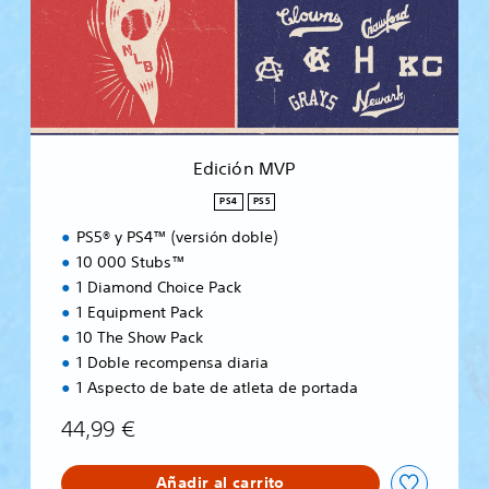
ó
n
M
V
P
Edición MVP
PS4
PS5
PS5® y PS4™ (versión doble)
10 000 Stubs™
1 Diamond Choice Pack
1 Equipment Pack
10 The Show Pack
1 Doble recompensa diaria
1 Aspecto de bate de atleta de portada
44,99 €
Añadir al carrito