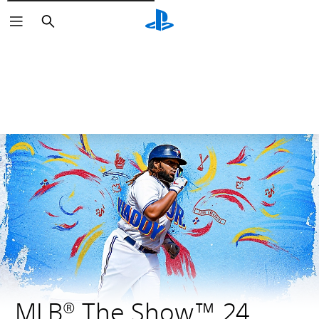
Buscar
MLB® The Show™ 24