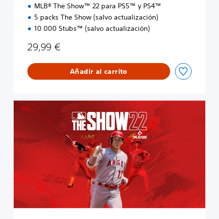
MLB® The Show™ 22 para PS5™ y PS4™
5 packs The Show (salvo actualización)
10 000 Stubs™ (salvo actualización)
29,99 €
Añadir al carrito
E
d
i
c
i
ó
n
E
s
t
á
n
d