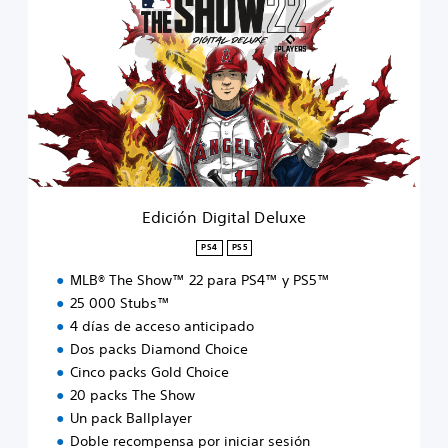
i
c
i
ó
n
D
i
g
i
t
a
Edición Digital Deluxe
l
D
PS4
PS5
e
MLB® The Show™ 22 para PS4™ y PS5™
l
u
25 000 Stubs™
x
4 días de acceso anticipado
e
Dos packs Diamond Choice
Cinco packs Gold Choice
20 packs The Show
Un pack Ballplayer
Doble recompensa por iniciar sesión