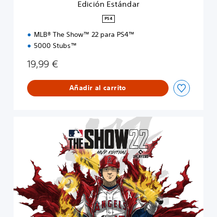
Edición Estándar
a
r
PS4
MLB® The Show™ 22 para PS4™
5000 Stubs™
19,99 €
Añadir al carrito
M
V
P
E
d
i
t
i
o
n