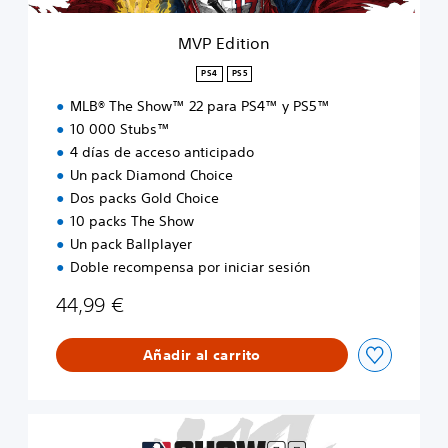
MVP Edition
PS4
PS5
MLB® The Show™ 22 para PS4™ y PS5™
10 000 Stubs™
4 días de acceso anticipado
Un pack Diamond Choice
Dos packs Gold Choice
10 packs The Show
Un pack Ballplayer
Doble recompensa por iniciar sesión
44,99 €
Añadir al carrito
E
d