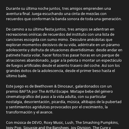
Durante su última noche juntos, tres amigos emprenden una
aventura final. Juega escuchando una cinta de mezclas con
recuerdos que conforman la banda sonora de toda una generación.
De camino a su última fiesta juntos, tres amigos se adentran en
recreaciones oníricas de recuerdos del instituto con una lista de
canciones escogida con sumo mimo. Descubre anécdotas que
exploran momentos decisivos de su vida, adéntrate en un páramo
adolescente y disfruta de situaciones divertidísimas: desde andar en
patinete hasta volar, hacer fotos tras pasar horas en un parque de
atracciones abandonado, jugar a la pelota o montar un espectáculo
de fuegos artificiales desde el asiento trasero del coche. Así son los
grandes éxitos de la adolescencia, desde el primer beso hasta el
último baile.
Este juego es de Beethoven & Dinosaur, galardonados con un
premio BAFTA por The Artful Escape. Mixtape bebe del género
cinematográfico del paso a la vida adulta, con su particular
nostalgia, desorientación, picardía, música, altibajos de la pubertad
y sentimientos agridulces provocados por el crecimiento, la
transformación y el avance.
Con música de DEVO, Roxy Music, Lush, The Smashing Pumpkins,
Iggy Pop, Siouxsie and the Banshees, Joy Division, The Cure y