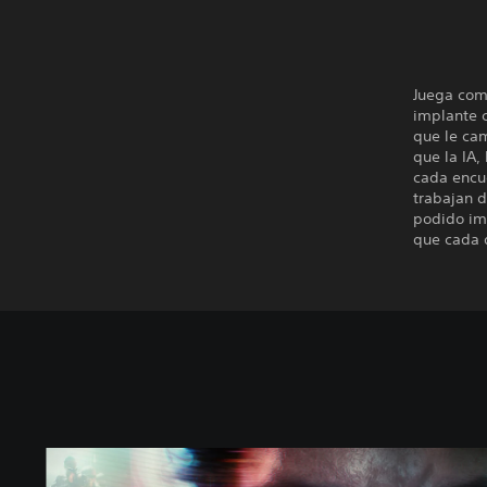
Juega com
implante 
que le ca
que la IA,
cada encue
trabajan 
podido ima
que cada d
S
t