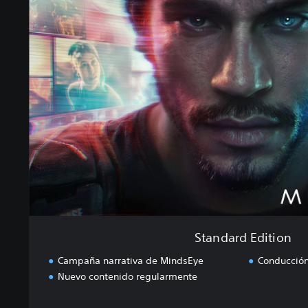
a
n
d
a
r
d
E
d
i
t
i
o
n
Standard Edition
Campaña narrativa de MindsEye
Conducción
Nuevo contenido regularmente