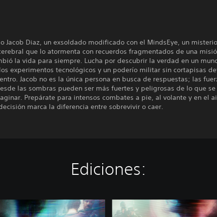
o Jacob Diaz, un exsoldado modificado con el MindsEye, un misteri
cerebral que lo atormenta con recuerdos fragmentados de una misió
mbió la vida para siempre. Lucha por descubrir la verdad en un mun
 los experimentos tecnológicos y un poderío militar sin cortapisas d
ntro. Jacob no es la única persona en busca de respuestas; las fue
desde las sombras pueden ser más fuertes y peligrosas de lo que se
ginar. Prepárate para intensos combates a pie, al volante y en el ai
ecisión marca la diferencia entre sobrevivir o caer.
Ediciones:
D
e