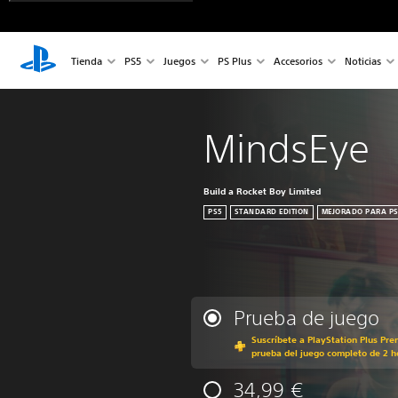
Tienda
PS5
Juegos
PS Plus
Accesorios
Noticias
MindsEye
Build a Rocket Boy Limited
PS5
STANDARD EDITION
MEJORADO PARA PS
Prueba de juego
Suscríbete a PlayStation Plus Pre
prueba del juego completo de 2 h
34,99 €