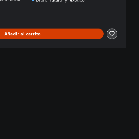
Dron: "futuro" y "exótico"
Añadir al carrito