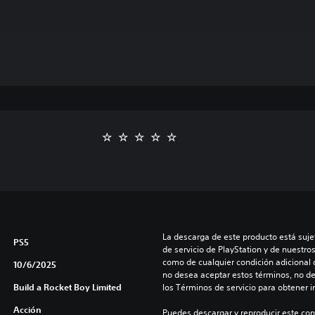
La descarga de este producto está sujet
PS5
de servicio de PlayStation y de nuestro
como de cualquier condición adicional q
10/6/2025
no desea aceptar estos términos, no de
Build a Rocket Boy Limited
los Términos de servicio para obtener 
Acción
Puedes descargar y reproducir este cont