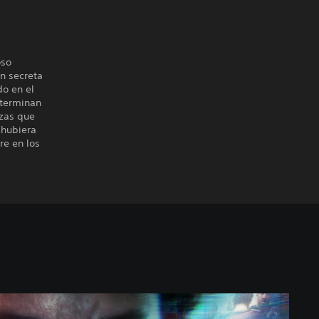
oso
n secreta
do en el
eterminan
rzas que
 hubiera
re en los