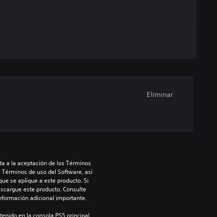
Eliminar
a a la aceptación de los Términos 
s Términos de uso del Software, así 
ue se aplique a este producto. Si 
scargue este producto. Consulte 
información adicional importante.
enido en la consola PS5 principal 