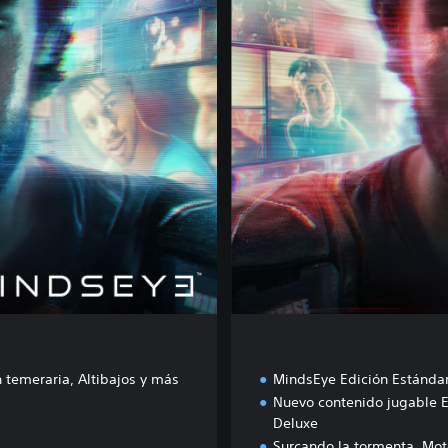
l
u
x
e
E
d
i
t
i
o
n
 temeraria, Altibajos y más
MindsEye Edición Estánda
Nuevo contenido jugable E
Deluxe
Surcando la tormenta, Mote