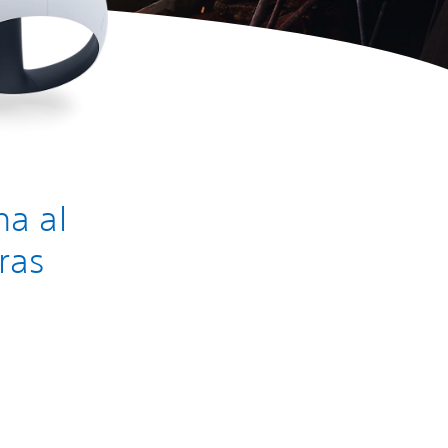
a al
ras