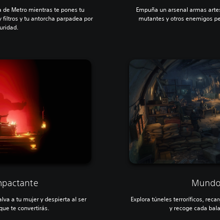
ca de Metro
mientras te pones tu
Empuña un arsenal armas artes
filtros y tu antorcha parpadea por
mutantes y otros enemigos peo
uridad.
impactante
Mundo 
alva a tu mujer y despierta al ser
Explora túneles terroríficos, rec
que te convertirás.
y recoge cada bala