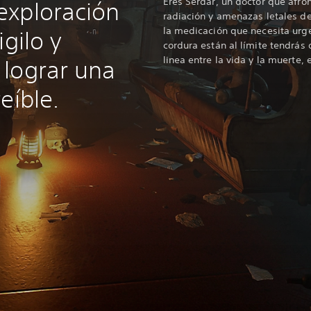
Eres Serdar, un doctor que afron
exploración
radiación y amenazas letales de
la medicación que necesita urg
igilo y
cordura están al límite tendrás
linea entre la vida y la muerte, 
lograr una
eíble.