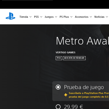
Tienda
PS5
Juegos
PS Plus
Accesorios
Noticias
Metro Awa
VERTIGO GAMES
PS5
EDICIÓN ESTÁNDAR
Prueba de juego
Suscríbete a PlayStation Plus Pre
prueba del juego completo de 0.5
29,99 €