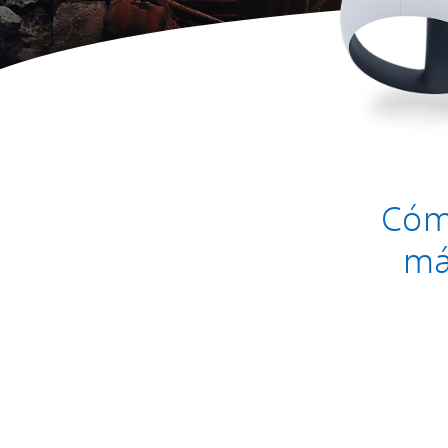
Cóm
má