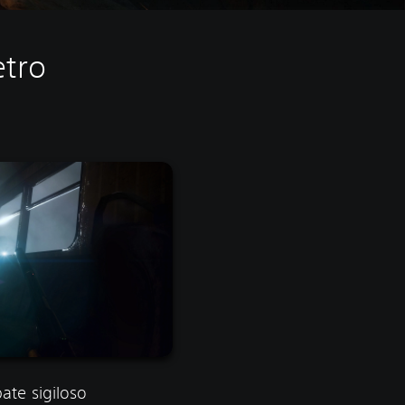
etro
te sigiloso