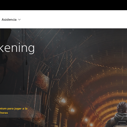
Asistencia
kening
mium para jugar a la
 horas