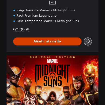
r
PS5
i
Juego base de Marvel's Midnight Suns
a
Pack Premium Legendario
Pase Temporada Marvel's Midnight Suns
99,99 €
Añadir al carrito
E
d
i
c
i
ó
n
D
i
g
i