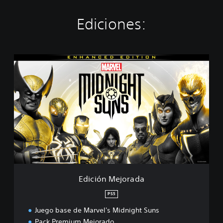
Ediciones:
E
d
i
c
i
ó
n
M
e
j
o
r
a
Edición Mejorada
d
a
PS5
Juego base de Marvel's Midnight Suns
Pack Premium Mejorado