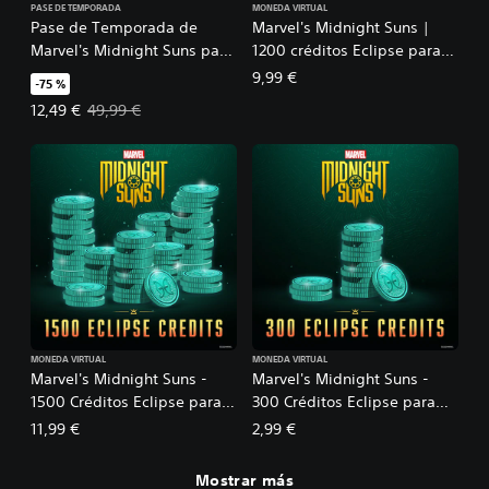
PASE DE TEMPORADA
MONEDA VIRTUAL
Pase de Temporada de
Marvel's Midnight Suns |
Marvel's Midnight Suns para
1200 créditos Eclipse para
PS5™
PS5™
9,99 €
-75 %
Precio de la oferta: 12,49 €. Precio original: 49,99 €.
12,49 €
49,99 €
MONEDA VIRTUAL
MONEDA VIRTUAL
Marvel's Midnight Suns -
Marvel's Midnight Suns -
1500 Créditos Eclipse para
300 Créditos Eclipse para
PS5™
PS5™
11,99 €
2,99 €
Mostrar más