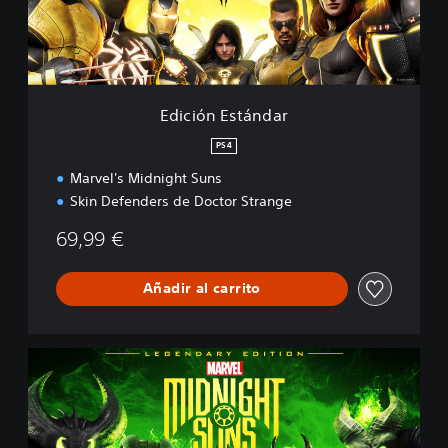
E
s
t
á
n
d
Edición Estándar
a
r
PS4
Marvel's Midnight Suns
Skin Defenders de Doctor Strange
69,99 €
Añadir al carrito
E
d
i
c
i