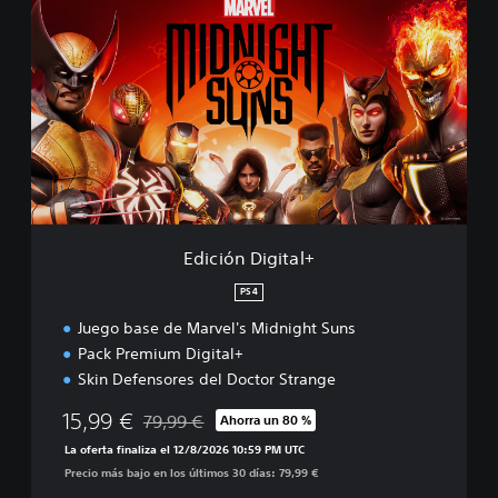
d
i
c
i
ó
n
D
i
g
i
t
a
Edición Digital+
l
+
PS4
Juego base de Marvel's Midnight Suns
Pack Premium Digital+
Skin Defensores del Doctor Strange
15,99 €
79,99 €
Ahorra un 80 %
Rebajado del precio original de 79,99 €
La oferta finaliza el 12/8/2026 10:59 PM UTC
Precio más bajo en los últimos 30 días: 79,99 €