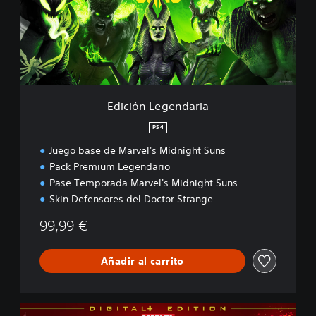
ó
n
L
e
g
e
n
d
Edición Legendaria
a
r
PS4
i
Juego base de Marvel's Midnight Suns
a
Pack Premium Legendario
Pase Temporada Marvel's Midnight Suns
Skin Defensores del Doctor Strange
99,99 €
Añadir al carrito
E