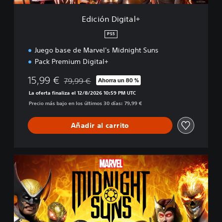
t
a
Edición Digital+
l
+
PS5
Juego base de Marvel's Midnight Suns
Pack Premium Digital+
15,99 €
79,99 €
Ahorra un 80 %
Rebajado del precio original de 79,99 €
La oferta finaliza el 12/8/2026 10:59 PM UTC
Precio más bajo en los últimos 30 días: 79,99 €
Añadir al carrito
E
d
i
c
i
ó
n