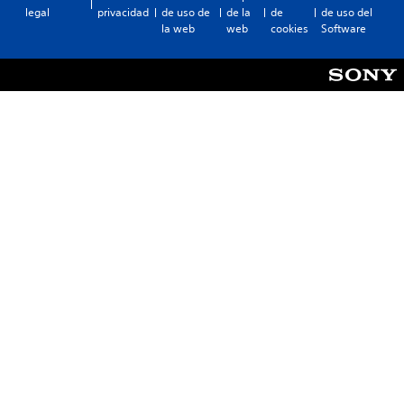
legal
privacidad
de uso de
de la
de
de uso del
la web
web
cookies
Software