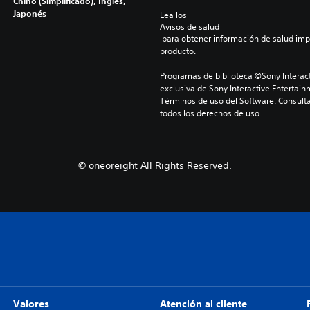
Chino (Simplificado), Inglés,
Japonés
Lea los 
Avisos de salud
 para obtener información de salud importante antes de usar este 
producto.
Programas de biblioteca ©Sony Interact
exclusiva de Sony Interactive Entertain
Términos de uso del Software. Consulta
todos los derechos de uso.
© oneoreight All Rights Reserved.
Valores
Atención al cliente