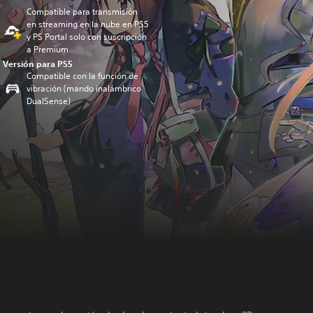
Compatible para transmisión
en streaming en la nube en PS5
y PS Portal solo con suscripción
a Premium
Versión para PS5
Compatible con la función de
vibración (mando inalámbrico
DualSense)