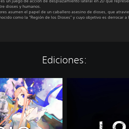
 es un juego de acción de desplazamiento lateral en 2D que represe
tre dioses y humanos.
ores asumen el papel de un caballero asesino de dioses, que atravi
cido como la "Región de los Dioses" y cuyo objetivo es derrocar a l
Ediciones:
P
r
e
m
i
u
m
E