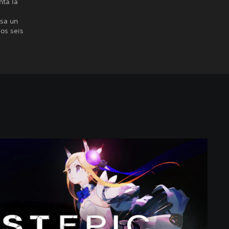
nta la
esa un
os seis