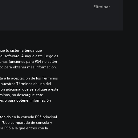
Eliminar
que tu sistema tenga que 
del software. Aunque este juego es 
unas funciones para PS4 no estén 
/bc para obtener más información.
a a la aceptación de los Términos 
 nuestros Términos de uso del 
ón adicional que se aplique a este 
rminos, no descargue este 
icio para obtener información 
enido en la consola PS5 principal 
e “Uso compartido de consola y 
la PS5 a la que entres con la 