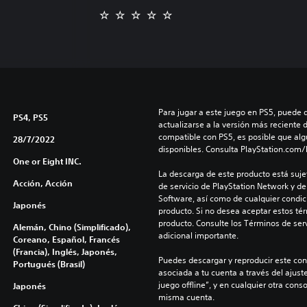
Para jugar a este juego en PS5, puede 
PS4, PS5
actualizarse a la versión más reciente 
compatible con PS5, es posible que alg
28/7/2022
disponibles. Consulta PlayStation.com
One or Eight INC.
La descarga de este producto está sujet
Acción, Acción
de servicio de PlayStation Network y de
Software, así como de cualquier condici
Japonés
producto. Si no desea aceptar estos té
producto. Consulte los Términos de serv
Alemán, Chino (Simplificado),
adicional importante.
Coreano, Español, Francés
(Francia), Inglés, Japonés,
Puedes descargar y reproducir este cont
Portugués (Brasil)
asociada a tu cuenta a través del ajust
juego offline”, y en cualquier otra conso
Japonés
misma cuenta.