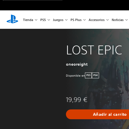
Tienda
PS5
Juegos
PS Plus
Accesorios
Noticias
LOST EPIC
oneoreight
Disponible en
PS5
PS4
19,99 €
Añadir al carrito