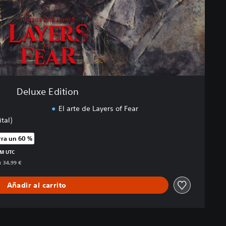
Deluxe Edition
El arte de Layers of Fear
tal)
ra un 60 %
ecio original de 34,99 €
PM UTC
: 34,99 €
Añadir al carrito