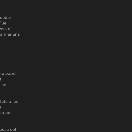
loober
 Fue
yers of
a armar una
 tu papel
s
d se
tate a las
e
ura por
sposa del