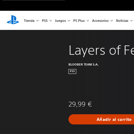
Tienda
PS5
Juegos
PS Plus
Accesorios
Noticias
Layers of F
BLOOBER TEAM S.A.
PS5
29,99 €
Añadir al carrito