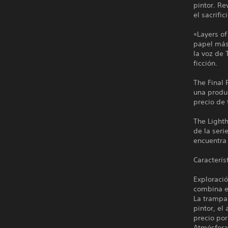
pintor. Re
el sacrific
«Layers of
papel más
la voz de 
ficción.
The Final 
una produc
precio de
The Lighth
de la seri
encuentra 
Caracterís
Exploraci
combina e
La trampa 
pintor, el
precio por
Atmósfera