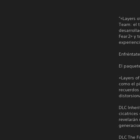
"«Layers o
Team: el t
desarrolla
Fear 2» y 
experienci
Enfréntate
El paquete
«Layers o
como el pi
recuerdos 
distorsion
DLC Inheri
cicatrices
revelarán 
generacio
DLC The Fi