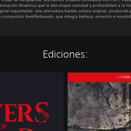
uminación dinámica que le dan mayor realidad y profundidad a la his
ginal inquietante: una aterradora banda sonora original, producida 
 compositor Arek Reikowski, que integra belleza, emoción e incerti
Ediciones:
D
e
l
u
x
e
E
d
i
t