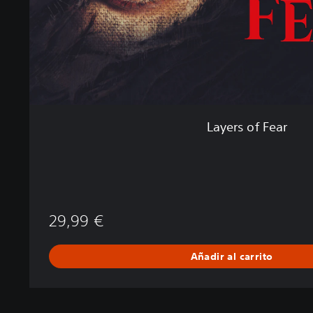
a
r
Layers of Fear
29,99 €
Añadir al carrito