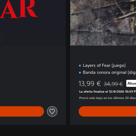
i
o
n
Layers of Fear (juego)
Banda sonora original (digi
13,99 €
34,99 €
Ahor
Rebajado del pr
La oferta finaliza el 12/8/2026 10:59 
Precio más bajo en los últimos 30 días