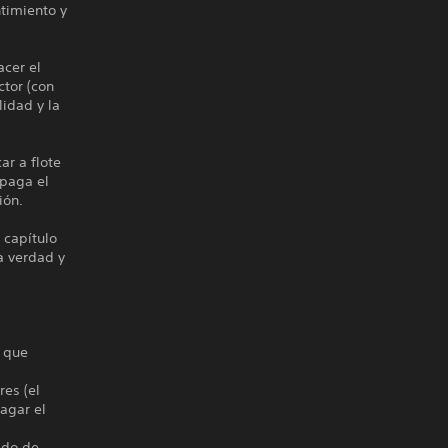
ntimiento y
acer el
tor (con
lidad y la
ar a flote
 paga el
ión.
 capítulo
a verdad y
a que
res (el
pagar el
ado de