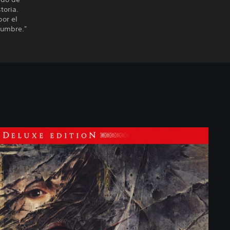
toria.
por el
dumbre."