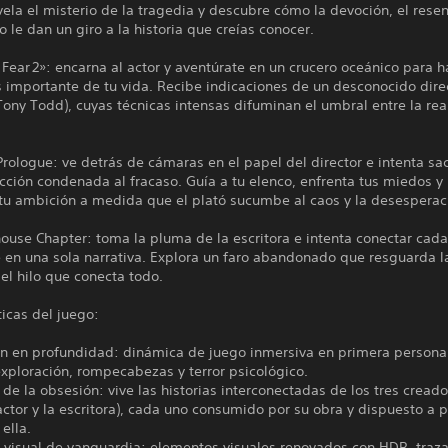
vela el misterio de la tragedia y descubre cómo la devoción, el rese
io le dan un giro a la historia que creías conocer.
 Fear 2»: encarna al actor y aventúrate en un crucero oceánico para h
 importante de tu vida. Recibe indicaciones de un desconocido direc
Tony Todd), cuyas técnicas intensas difuminan el umbral entre la rea
Prologue: ve detrás de cámaras en el papel del director e intenta sac
ción condenada al fracaso. Guía a tu elenco, enfrenta tus miedos y
 tu ambición a medida que el plató sucumbe al caos y la desesperac
ouse Chapter: toma la pluma de la escritora e intenta conectar cada
e en una sola narrativa. Explora un faro abandonado que resguarda l
el hilo que conecta todo.
ticas del juego:
ón en profundidad: dinámica de juego inmersiva en primera person
xploración, rompecabezas y terror psicológico.
de la obsesión: vive las historias interconectadas de los tres creado
 actor y la escritora), cada uno consumido por su obra y dispuesto a 
 ella.
 visual de vanguardia: elementos visuales renovados con HDR, traz