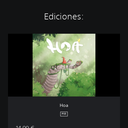
Ediciones:
H
o
a
Hoa
PS5
14,99 €