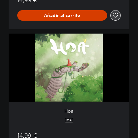
Añadir al carrito
H
o
a
Hoa
PS4
14,99 €